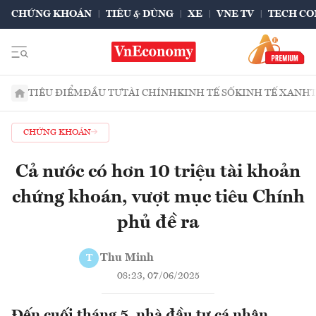
CHỨNG KHOÁN
TIÊU & DÙNG
XE
VNE TV
TECH CO
TIÊU ĐIỂM
ĐẦU TƯ
TÀI CHÍNH
KINH TẾ SỐ
KINH TẾ XANH
CHỨNG KHOÁN
Cả nước có hơn 10 triệu tài khoản
chứng khoán, vượt mục tiêu Chính
phủ đề ra
Thu Minh
T
08:23, 07/06/2025
Đến cuối tháng 5, nhà đầu tư cá nhân