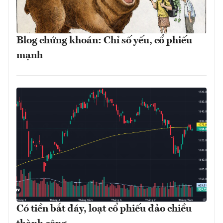
Blog chứng khoán: Chỉ số yếu, cổ phiếu
mạnh
Có tiền bắt đáy, loạt cổ phiếu đảo chiều