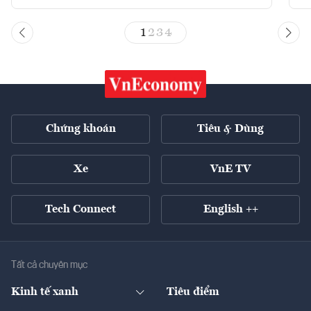
1
2
3
4
Chứng khoán
Tiêu & Dùng
Xe
VnE TV
Tech Connect
English ++
Tất cả chuyên mục
Kinh tế xanh
Tiêu điểm