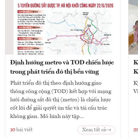
Định hướng metro và TOD chiến lược
K
trong phát triển đô thị bền vững
K
Phát triển đô thị theo định hướng giao
K
thông công cộng (TOD) kết hợp với mạng
V
lưới đường sắt đô thị (metro) là chiến lược
cốt lõi để giải quyết ùn tắc và tái cấu trúc
không gian. Mô hình này tập...
10
bài viết
Xem tất cả
2