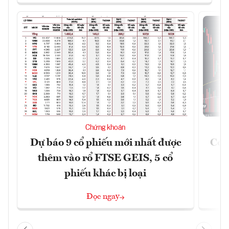
Chứng khoán
Dự báo 9 cổ phiếu mới nhất được
Có t
thêm vào rổ FTSE GEIS, 5 cổ
phiếu khác bị loại
Đọc ngay