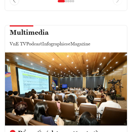
Multimedia
VnE TV
Podcast
Infographics
eMagazine