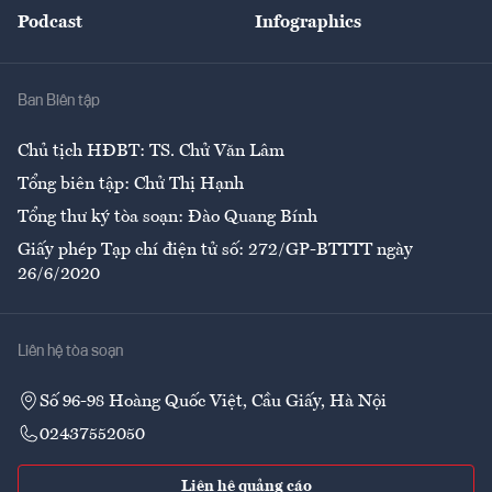
An sinh
Podcast
Infographics
Giải trí
Y tế
Nhà
Ban Biên tập
Ẩm thực
Chủ tịch HĐBT: TS. Chử Văn Lâm
Tổng biên tập: Chử Thị Hạnh
Tổng thư ký tòa soạn: Đào Quang Bính
Giấy phép Tạp chí điện tử số: 272/GP-BTTTT ngày
26/6/2020
Liên hệ tòa soạn
Số 96-98 Hoàng Quốc Việt, Cầu Giấy, Hà Nội
02437552050
Liên hệ quảng cáo