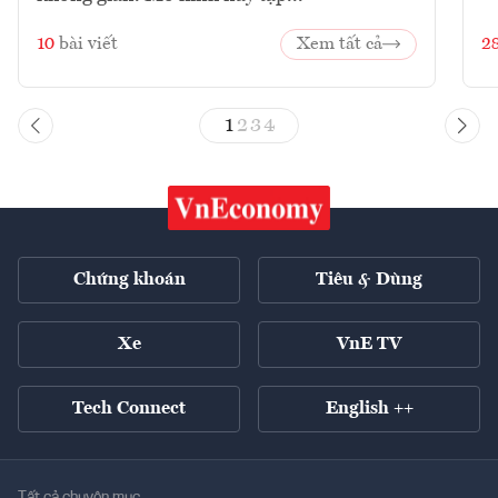
10
bài viết
Xem tất cả
2
1
2
3
4
Chứng khoán
Tiêu & Dùng
Xe
VnE TV
Tech Connect
English ++