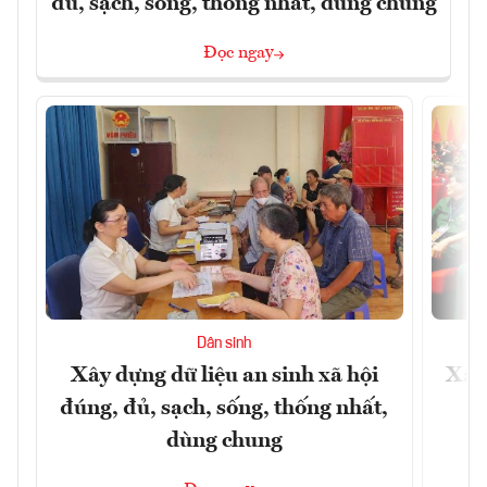
đủ, sạch, sống, thống nhất, dùng chung
Đọc ngay
Dân sinh
Xây dựng dữ liệu an sinh xã hội
Xây
đúng, đủ, sạch, sống, thống nhất,
dùng chung