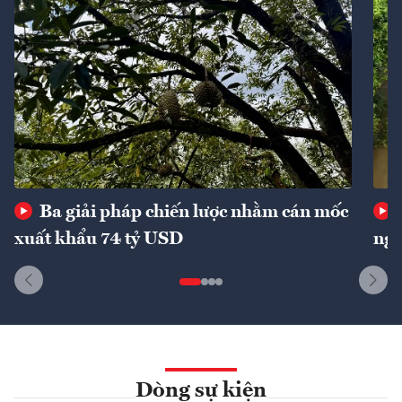
Ba giải pháp chiến lược nhằm cán mốc
xuất khẩu 74 tỷ USD
ngu
Dòng sự kiện