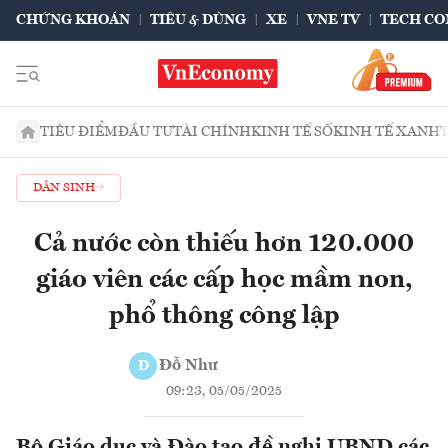
CHỨNG KHOÁN
TIÊU & DÙNG
XE
VNE TV
TECH CO
TIÊU ĐIỂM
ĐẦU TƯ
TÀI CHÍNH
KINH TẾ SỐ
KINH TẾ XANH
DÂN SINH
Cả nước còn thiếu hơn 120.000
giáo viên các cấp học mầm non,
phổ thông công lập
Đỗ Như
Đ
09:23, 05/05/2025
Bộ Giáo dục và Đào tạo đề nghị UBND các