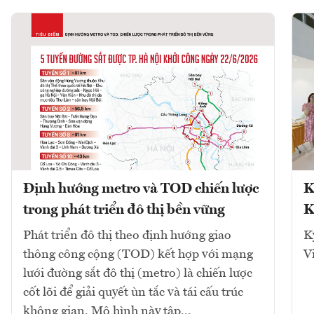
Định hướng metro và TOD chiến lược
K
trong phát triển đô thị bền vững
K
Phát triển đô thị theo định hướng giao
K
thông công cộng (TOD) kết hợp với mạng
V
lưới đường sắt đô thị (metro) là chiến lược
cốt lõi để giải quyết ùn tắc và tái cấu trúc
không gian. Mô hình này tập...