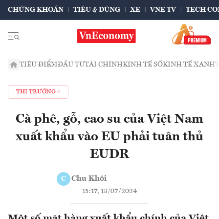
CHỨNG KHOÁN
TIÊU & DÙNG
XE
VNE TV
TECH CO
TIÊU ĐIỂM
ĐẦU TƯ
TÀI CHÍNH
KINH TẾ SỐ
KINH TẾ XANH
THỊ TRƯỜNG
Cà phê, gỗ, cao su của Việt Nam
xuất khẩu vào EU phải tuân thủ
EUDR
Chu Khôi
C
15:17, 13/07/2024
Một số mặt hàng xuất khẩu chính của Việt