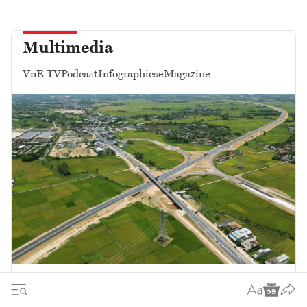
Multimedia
VnE TV
Podcast
Infographics
eMagazine
Điểm nhấn kỳ họp Quốc hội không
thường lệ lần thứ nhất