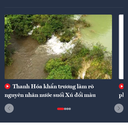
Thanh Hóa khẩn trương làm rõ
nguyên nhân nước suối Xú đổi màu
phí