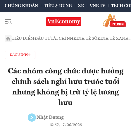
CHỨNG KHOÁN
TIÊU & DÙNG
XE
VNE TV
TECH CO
TIÊU ĐIỂM
ĐẦU TƯ
TÀI CHÍNH
KINH TẾ SỐ
KINH TẾ XANH
DÂN SINH
Các nhóm công chức được hưởng
chính sách nghỉ hưu trước tuổi
nhưng không bị trừ tỷ lệ lương
hưu
Nhật Dương
N
10:57, 17/06/2025