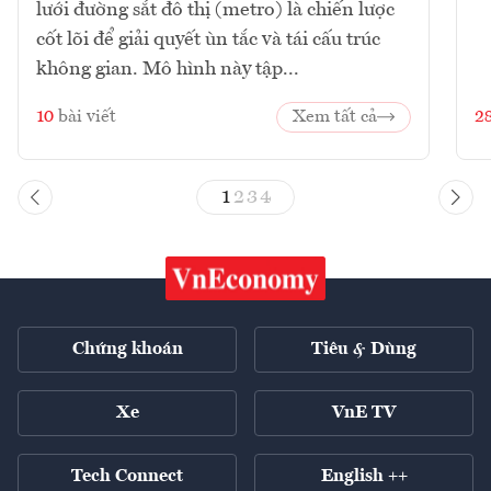
lưới đường sắt đô thị (metro) là chiến lược
cốt lõi để giải quyết ùn tắc và tái cấu trúc
không gian. Mô hình này tập...
10
bài viết
Xem tất cả
2
1
2
3
4
Chứng khoán
Tiêu & Dùng
Xe
VnE TV
Tech Connect
English ++