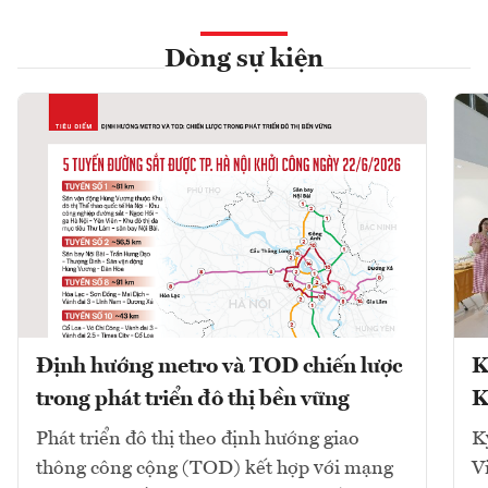
Dòng sự kiện
Định hướng metro và TOD chiến lược
K
trong phát triển đô thị bền vững
K
Phát triển đô thị theo định hướng giao
K
thông công cộng (TOD) kết hợp với mạng
V