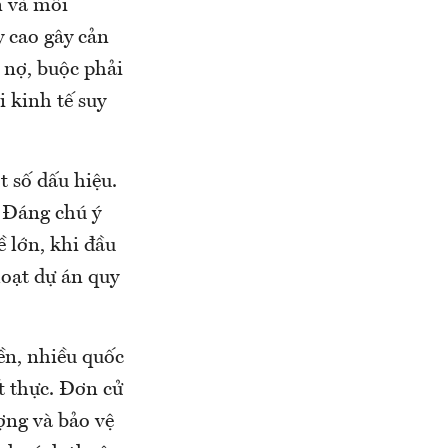
n và môi
ay cao gây cản
 nợ, buộc phải
i kinh tế suy
 số dấu hiệu.
. Đáng chú ý
ề lớn, khi đầu
loạt dự án quy
iền, nhiều quốc
ết thực. Đơn cử
ợng và bảo vệ