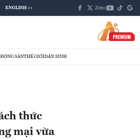
ENGLISH ++
 ĐỘNG SẢN
THẾ GIỚI
DÂN SINH
ách thức
ơng mại vừa