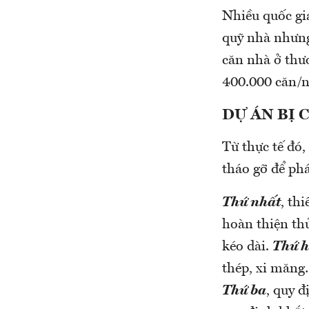
Nhiều quốc gi
quỹ nhà nhưng
căn nhà ở thư
400.000 căn/n
DỰ ÁN BỊ 
Từ thực tế đó
tháo gỡ để phá
Thứ nhất
, th
hoàn thiện th
kéo dài.
Thứ h
thép, xi măng…
Thứ ba
, quy 