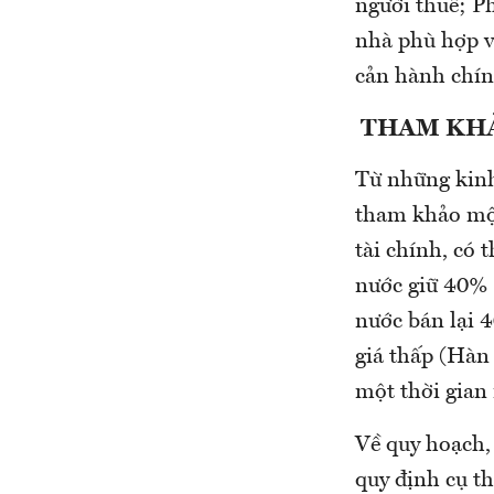
người thuê; Ph
nhà phù hợp v
cản hành chín
THAM KHẢ
Từ những kinh
tham khảo một
tài chính, có 
nước giữ 40% 
nước bán lại 
giá thấp (Hàn
một thời gian
Về quy hoạch,
quy định cụ th