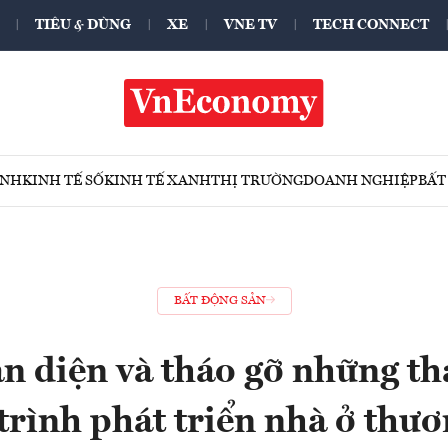
TIÊU & DÙNG
XE
VNE TV
TECH CONNECT
ÍNH
KINH TẾ SỐ
KINH TẾ XANH
THỊ TRƯỜNG
DOANH NGHIỆP
BẤT
BẤT ĐỘNG SẢN
n diện và tháo gỡ những th
trình phát triển nhà ở thư