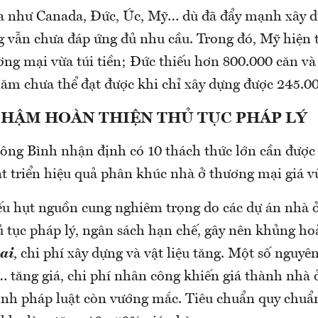
a như Canada, Đức, Úc, Mỹ… dù đã đẩy mạnh xây 
 vẫn chưa đáp ứng đủ nhu cầu. Trong đó, Mỹ hiện th
ơng mại vừa túi tiền; Đức thiếu hơn 800.000 căn và
ăm chưa thể đạt được khi chỉ xây dựng được 245.00
CHẬM HOÀN THIỆN THỦ TỤC PHÁP LÝ
, ông Bình nhận định có 10 thách thức lớn cần được
t triển hiệu quả phân khúc nhà ở thương mại giá v
iếu hụt nguồn cung nghiêm trọng do các dự án nhà 
ủ tục pháp lý, ngân sách hạn chế, gây nên khủng ho
ai
, chi phí xây dựng và vật liệu tăng. Một số nguyên
 tăng giá, chi phí nhân công khiến giá thành nhà ở
định pháp luật còn vướng mắc. Tiêu chuẩn quy chuẩ