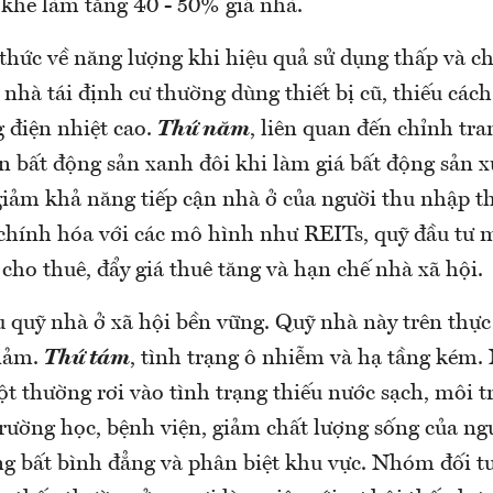
 khe làm tăng 40 - 50% giá nhà.
 thức về năng lượng khi hiệu quả sử dụng thấp và chi
 nhà tái định cư thường dùng thiết bị cũ, thiếu cách
 điện nhiệt cao.
Thứ năm
, liên quan đến chỉnh tra
án bất động sản xanh đôi khi làm giá bất động sản 
 giảm khả năng tiếp cận nhà ở của người thu nhập t
i chính hóa với các mô hình như REITs, quỹ đầu tư 
cho thuê, đẩy giá thuê tăng và hạn chế nhà xã hội.
ếu quỹ nhà ở xã hội bền vững. Quỹ nhà này trên thự
giảm.
Thứ tám
, tình trạng ô nhiễm và hạ tầng kém. 
t thường rơi vào tình trạng thiếu nước sạch, môi t
trường học, bệnh viện, giảm chất lượng sống của ng
ạng bất bình đẳng và phân biệt khu vực. Nhóm đối tư