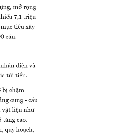
dựng, mở rộng
iếu 7,1 triệu
 mục tiêu xây
0 căn.
 nhận diện và
ừa túi tiền.
ở bị chậm
ảng cung - cầu
 vật liệu như
 tăng cao.
n, quy hoạch,