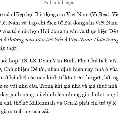
Ảnh minh họa.
ạo của Hiệp hội Bất động sản Việt Nam (VnRea), V
Việt Nam và Tạp chí điện tử Bất động sản Việt Nam
vừa tổ chức họp Hội đồng tư vấn và thực hiện Đề 
à ở thương mại vừa túi tiền ở Việt Nam: Thực trạn
áp luật
”.
 buổi họp, TS. LS. Đoàn Văn Bình, Phó Chủ tịch V
 Chủ nhiệm Đề tài, nhận định hiện nay, nhà ở vừa 
 ở hầu hết các nền kinh tế lớn trên thế giới, bởi 
 so với nhu cầu. Trong khi giá nhà và giá thuê nhà
đẩy gánh nặng tài chính lên những gia đình trung l
 chí, thế hệ Millennials và Gen Z phải chi trả tỷ lệ
giảm tích lũy của cải.