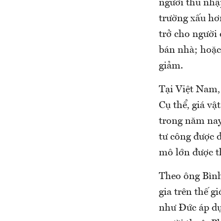
người thu nhậ
trường xấu hơ
trở cho người 
bán nhà; hoặc 
giảm.
Tại Việt Nam,
Cụ thể, giá vậ
trong năm nay,
tư công được đ
mô lớn được t
Theo ông Bình,
gia trên thế g
như Đức áp dụ