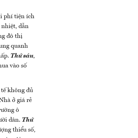
 phí tiện ích
 nhiệt, dẫn
ng đô thị
xung quanh
hấp.
Thứ sáu
,
mua vào số
c tế không đủ
Nhà ở giá rẻ
rường ô
ười dân.
Thứ
ợng thiểu số,