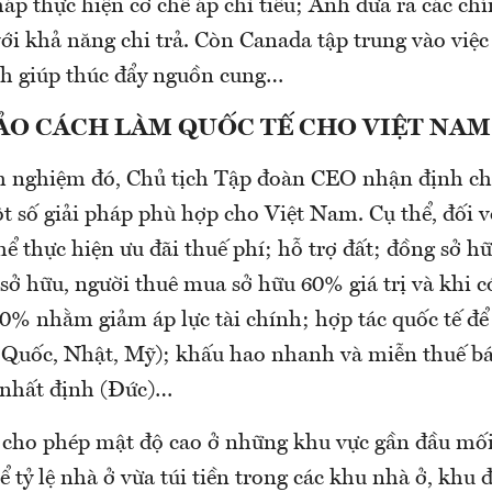
áp thực hiện cơ chế áp chỉ tiêu; Anh đưa ra các ch
ới khả năng chi trả. Còn Canada tập trung vào việc
h giúp thúc đẩy nguồn cung…
O CÁCH LÀM QUỐC TẾ CHO VIỆT NAM
 nghiệm đó, Chủ tịch Tập đoàn CEO nhận định chú
 số giải pháp phù hợp cho Việt Nam. Cụ thể, đối v
thể thực hiện ưu đãi thuế phí; hỗ trợ đất; đồng sở h
sở hữu, người thuê mua sở hữu 60% giá trị và khi c
40% nhằm giảm áp lực tài chính; hợp tác quốc tế để
 Quốc, Nhật, Mỹ); khấu hao nhanh và miễn thuế b
 nhất định (Đức)…
 cho phép mật độ cao ở những khu vực gần đầu mối
ể tỷ lệ nhà ở vừa túi tiền trong các khu nhà ở, khu đ