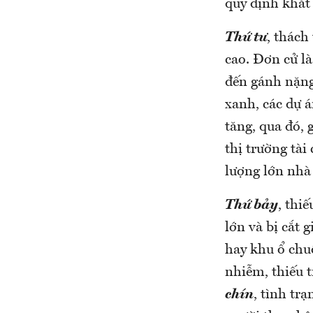
quy định khắt
Thứ tư
, thách
cao. Đơn cử là
đến gánh nặng
xanh, các dự 
tăng, qua đó,
thị trường tà
lượng lớn nhà 
Thứ bảy
, thi
lớn và bị cắt 
hay khu ổ chuộ
nhiễm, thiếu 
chín
, tình tr