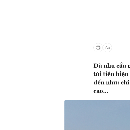
Dù nhu cầu r
túi tiền hiệ
đến như: chi 
cao…