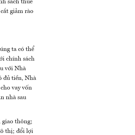
ính sách thuê
 cắt giảm rào
ng ta có thể
ới chính sách
ữu với Nhà
ó đủ tiền, Nhà
 cho vay vốn
án nhà sau
 giao thông;
ô thị; đổi lợi