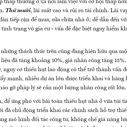
p thấp thường ở xa nơi làm việc với cơ hội thấp hơ
n.
Thứ mười
, lãi suất cao và rủi ro tài chính. Lãi v
dân tiếp cận để mua, sửa chữa nhà ở; dễ dẫn đến vỡ
tình trạng vô gia cư - vấn đề đặc biệt nguy hiểm kh
 những thách thức trên cũng đang hiện hữu qua một
t liệu đã tăng khoảng 10%, giá nhân công tăng 15%
 nguy cơ thiếu hụt lao động có thể trở thành vấn đ
ẩy mạnh, nhiều dự án lớn được triển khai và hàng 
háo gỡ pháp lý sẽ cần một lượng nhân công rất lớn.
 để ứng phó với bài toán thiếu hụt nhà ở vừa túi t
iới đã chủ động triển khai các chính sách hỗ trợ thi
ng mô hình đối tác công tư, khống chế giá năng lư