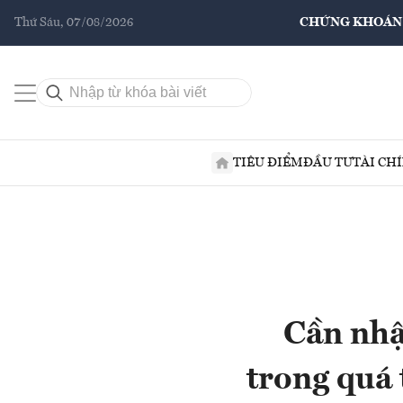
Thứ Sáu, 07/08/2026
CHỨNG KHOÁN
TIÊU ĐIỂM
ĐẦU TƯ
TÀI CH
Cần nhậ
trong quá 