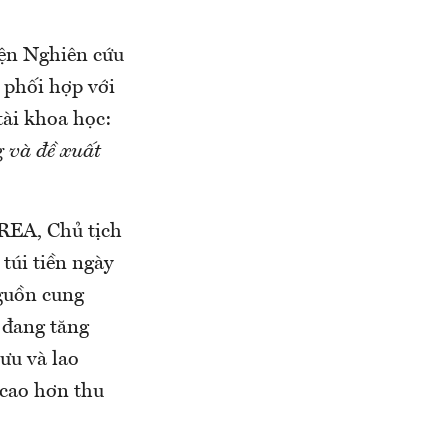
iện Nghiên cứu
 phối hợp với
tài khoa học:
g và đề xuất
NREA, Chủ tịch
túi tiền ngày
nguồn cung
 đang tăng
ưu và lao
 cao hơn thu