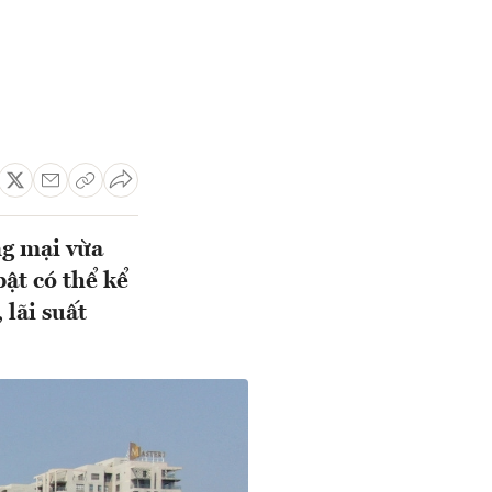
ng mại vừa
bật có thể kể
 lãi suất