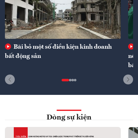
Bãi bỏ một số điều kiện kinh doanh
bất động sản
nôn
bất
Dòng sự kiện