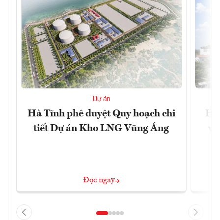
Dự án
Hà Tĩnh phê duyệt Quy hoạch chi
Hà 
tiết Dự án Kho LNG Vũng Áng
và
Đọc ngay