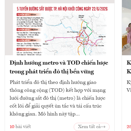
Định hướng metro và TOD chiến lược
K
trong phát triển đô thị bền vững
K
Phát triển đô thị theo định hướng giao
K
thông công cộng (TOD) kết hợp với mạng
V
lưới đường sắt đô thị (metro) là chiến lược
cốt lõi để giải quyết ùn tắc và tái cấu trúc
không gian. Mô hình này tập...
10
bài viết
Xem tất cả
2