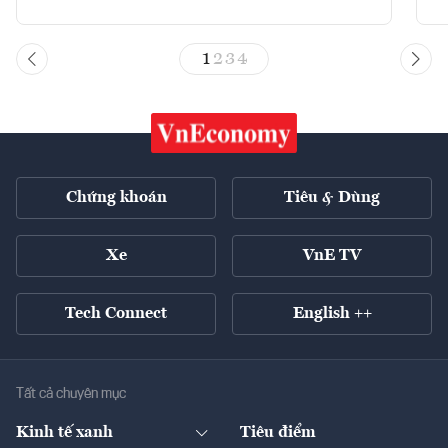
1
2
3
4
Chứng khoán
Tiêu & Dùng
Xe
VnE TV
Tech Connect
English ++
Tất cả chuyên mục
Kinh tế xanh
Tiêu điểm