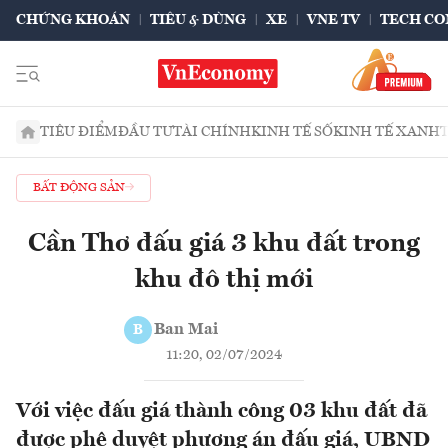
CHỨNG KHOÁN
TIÊU & DÙNG
XE
VNE TV
TECH CO
TIÊU ĐIỂM
ĐẦU TƯ
TÀI CHÍNH
KINH TẾ SỐ
KINH TẾ XANH
BẤT ĐỘNG SẢN
Cần Thơ đấu giá 3 khu đất trong
khu đô thị mới
Ban Mai
B
11:20, 02/07/2024
Với việc đấu giá thành công 03 khu đất đã
được phê duyệt phương án đấu giá, UBND