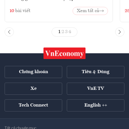
10
bài viết
Xem tất cả
2
1
2
3
4
Chứng khoán
Tiêu & Dùng
Xe
VnE TV
Tech Connect
English ++
Tất cả chuyên mục