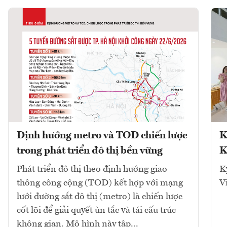
Định hướng metro và TOD chiến lược
K
trong phát triển đô thị bền vững
K
Phát triển đô thị theo định hướng giao
K
thông công cộng (TOD) kết hợp với mạng
V
lưới đường sắt đô thị (metro) là chiến lược
cốt lõi để giải quyết ùn tắc và tái cấu trúc
không gian. Mô hình này tập...