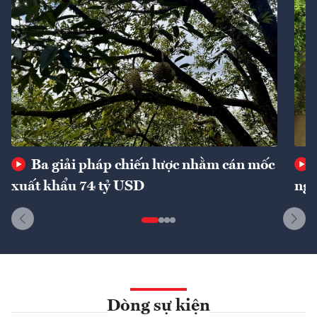
Ba giải pháp chiến lược nhằm cán mốc
xuất khẩu 74 tỷ USD
ngu
Dòng sự kiện