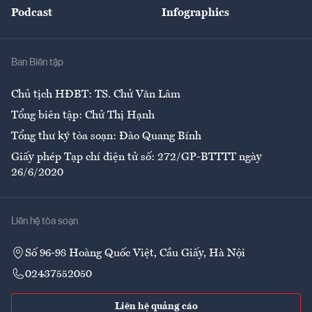
Podcast
Infographics
Giải trí
Y tế
Nhà
Ban Biên tập
Ẩm thực
Chủ tịch HĐBT: TS. Chử Văn Lâm
Tổng biên tập: Chử Thị Hạnh
Tổng thư ký tòa soạn: Đào Quang Bính
Giấy phép Tạp chí điện tử số: 272/GP-BTTTT ngày
26/6/2020
Liên hệ tòa soạn
Số 96-98 Hoàng Quốc Việt, Cầu Giấy, Hà Nội
02437552050
Liên hệ quảng cáo