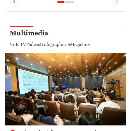
Multimedia
VnE TV
Podcast
Infographics
eMagazine