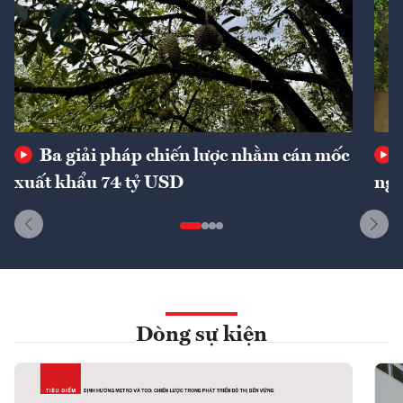
Ba giải pháp chiến lược nhằm cán mốc
xuất khẩu 74 tỷ USD
ngu
Dòng sự kiện