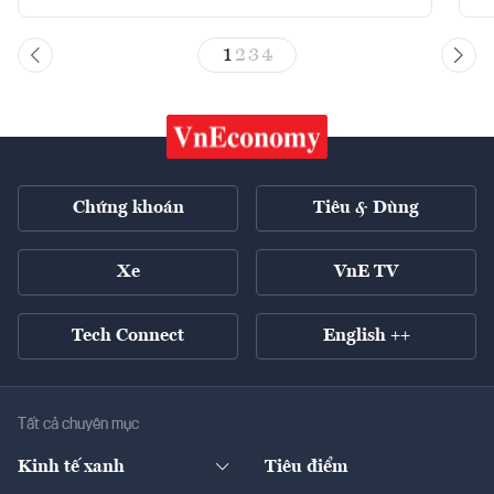
1
2
3
4
Chứng khoán
Tiêu & Dùng
Xe
VnE TV
Tech Connect
English ++
Tất cả chuyên mục
Kinh tế xanh
Tiêu điểm