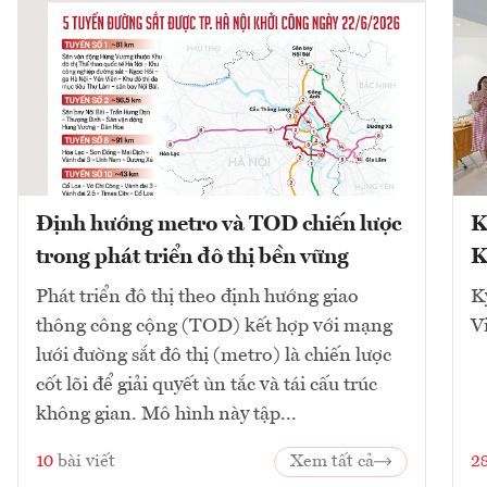
Định hướng metro và TOD chiến lược
K
trong phát triển đô thị bền vững
K
Phát triển đô thị theo định hướng giao
K
thông công cộng (TOD) kết hợp với mạng
V
lưới đường sắt đô thị (metro) là chiến lược
cốt lõi để giải quyết ùn tắc và tái cấu trúc
không gian. Mô hình này tập...
10
bài viết
Xem tất cả
2