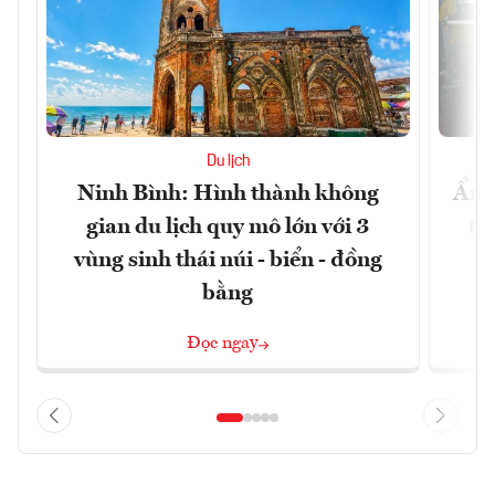
Du lịch
Ninh Bình: Hình thành không
Ẩm 
gian du lịch quy mô lớn với 3
tê
vùng sinh thái núi - biển - đồng
bằng
Đọc ngay