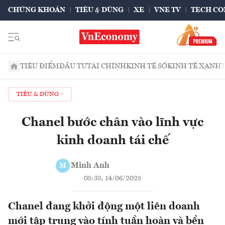
CHỨNG KHOÁN
TIÊU & DÙNG
XE
VNE TV
TECH CO
TIÊU ĐIỂM
ĐẦU TƯ
TÀI CHÍNH
KINH TẾ SỐ
KINH TẾ XANH
TIÊU & DÙNG
Chanel bước chân vào lĩnh vực
kinh doanh tái chế
Minh Anh
M
08:38, 14/06/2025
Chanel đang khởi động một liên doanh
mới tập trung vào tính tuần hoàn và bền