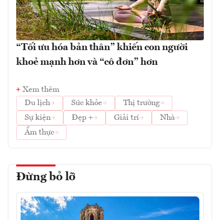
“Tối ưu hóa bản thân” khiến con người
khoẻ mạnh hơn và “cô đơn” hơn
Xem thêm
Du lịch
Sức khỏe
Thị trường
Sự kiện
Đẹp +
Giải trí
Nhà
Ẩm thực
Đừng bỏ lỡ