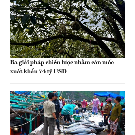
Ba giải pháp chiến lược nhằm cán mốc
xuất khẩu 74 tỷ USD