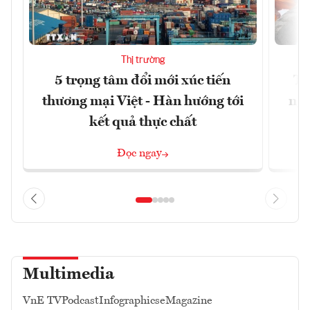
Thị trường
5 trọng tâm đổi mới xúc tiến
Th
thương mại Việt - Hàn hướng tới
ngh
kết quả thực chất
Đọc ngay
Multimedia
VnE TV
Podcast
Infographics
eMagazine