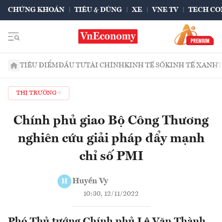
CHỨNG KHOÁN
TIÊU & DÙNG
XE
VNE TV
TECH CO
TIÊU ĐIỂM
ĐẦU TƯ
TÀI CHÍNH
KINH TẾ SỐ
KINH TẾ XANH
THỊ TRƯỜNG
Chính phủ giao Bộ Công Thương
nghiên cứu giải pháp đẩy mạnh
chỉ số PMI
Huyền Vy
H
10:30, 12/11/2022
Phó Thủ tướng Chính phủ Lê Văn Thành