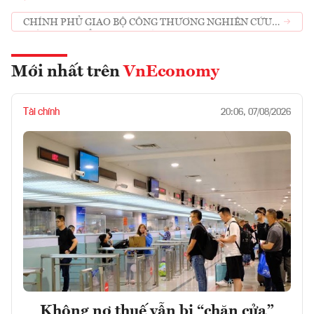
CHÍNH PHỦ GIAO BỘ CÔNG THƯƠNG NGHIÊN CỨU
GIẢI PHÁP ĐẨY MẠNH CHỈ SỐ PMI
Mới nhất trên
VnEconomy
Tài chính
20:06, 07/08/2026
Không nợ thuế vẫn bị “chặn cửa”