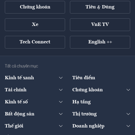
Chứng khoán
Tiêu & Dùng
Xe
VnE TV
Tech Connect
English ++
Tất cả chuyên mục
Kinh tế xanh
Tiêu điểm
Chuyển động xanh
Tài chính
Chứng khoán
Pháp lý
Ngân hàng
Doanh nghiệp niêm yết
Kinh tế số
Hạ tầng
Thương hiệu xanh
Thị trường vốn
Thị trường
Sản phẩm - Thị trường
Bất động sản
Thị trường
Diễn đàn
Thuế
Đầu tư
Tài sản số
Chính sách
Xuất nhập khẩu
Thế giới
Doanh nghiệp
Bảo hiểm
Quốc tế
Dịch vụ số
Thị trường
Khung pháp lý
Kinh tế
Chuyển động