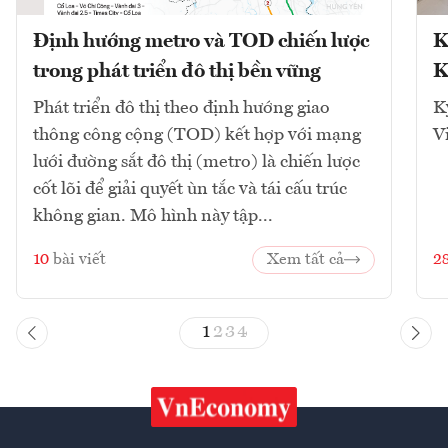
Định hướng metro và TOD chiến lược
K
trong phát triển đô thị bền vững
K
Phát triển đô thị theo định hướng giao
K
thông công cộng (TOD) kết hợp với mạng
V
lưới đường sắt đô thị (metro) là chiến lược
cốt lõi để giải quyết ùn tắc và tái cấu trúc
không gian. Mô hình này tập...
10
bài viết
Xem tất cả
2
1
2
3
4