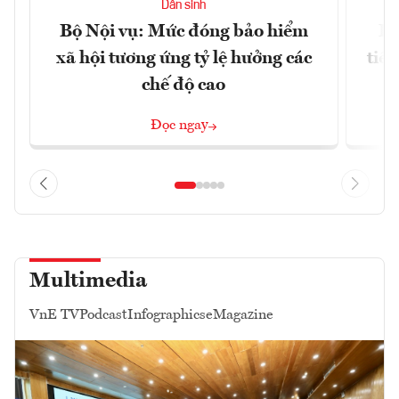
Dân sinh
Bộ Nội vụ: Mức đóng bảo hiểm
Bộ
xã hội tương ứng tỷ lệ hưởng các
tiề
chế độ cao
Đọc ngay
Multimedia
VnE TV
Podcast
Infographics
eMagazine