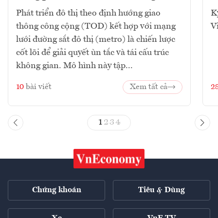
Phát triển đô thị theo định hướng giao
K
thông công cộng (TOD) kết hợp với mạng
V
lưới đường sắt đô thị (metro) là chiến lược
cốt lõi để giải quyết ùn tắc và tái cấu trúc
không gian. Mô hình này tập...
10
bài viết
Xem tất cả
2
1
2
3
4
Chứng khoán
Tiêu & Dùng