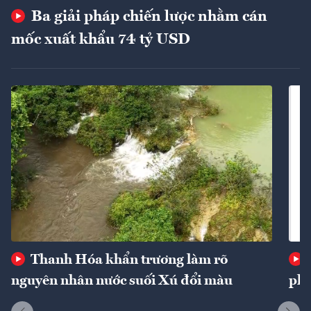
Ba giải pháp chiến lược nhằm cán
mốc xuất khẩu 74 tỷ USD
Thanh Hóa khẩn trương làm rõ
nguyên nhân nước suối Xú đổi màu
phí