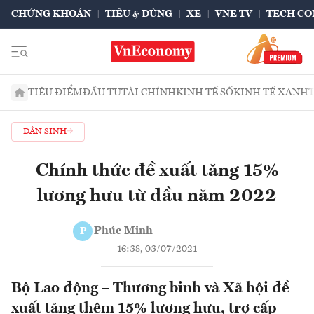
CHỨNG KHOÁN
TIÊU & DÙNG
XE
VNE TV
TECH CO
TIÊU ĐIỂM
ĐẦU TƯ
TÀI CHÍNH
KINH TẾ SỐ
KINH TẾ XANH
DÂN SINH
Chính thức đề xuất tăng 15%
lương hưu từ đầu năm 2022
Phúc Minh
P
16:38, 03/07/2021
Bộ Lao động – Thương binh và Xã hội đề
xuất tăng thêm 15% lương hưu, trợ cấp