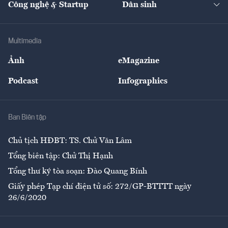
Công nghệ & Startup
Dân sinh
Tư vấn
Nông sản
Doanh nhân
Tư vấn Tiêu & Dùng
Infographics
Hạ tầng
Sức khỏe
Khung pháp lý
Doanh nghiệp
Địa phương
Thị trường
Bảo hiểm
Multimedia
Sự kiện
Nhân lực
Ảnh
eMagazine
Đẹp +
An sinh
Podcast
Infographics
Giải trí
Y tế
Nhà
Ban Biên tập
Ẩm thực
Chủ tịch HĐBT: TS. Chử Văn Lâm
Tổng biên tập: Chử Thị Hạnh
Tổng thư ký tòa soạn: Đào Quang Bính
Giấy phép Tạp chí điện tử số: 272/GP-BTTTT ngày
26/6/2020