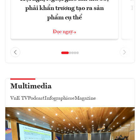
phải khẩn trương tạo ra sản
Phi
phẩm cụ thể
Đ
Đọc ngay
Multimedia
VnE TV
Podcast
Infographics
eMagazine