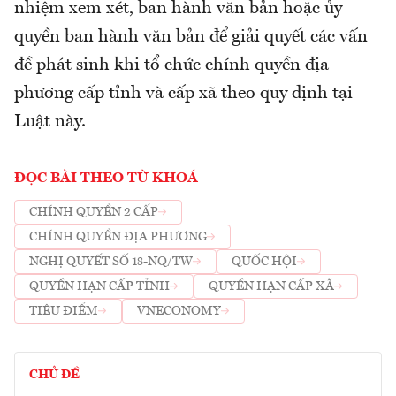
nhiệm xem xét, ban hành văn bản hoặc ủy
quyền ban hành văn bản để giải quyết các vấn
đề phát sinh khi tổ chức chính quyền địa
phương cấp tỉnh và cấp xã theo quy định tại
Luật này.
ĐỌC BÀI THEO TỪ KHOÁ
CHÍNH QUYỀN 2 CẤP
CHÍNH QUYỀN ĐỊA PHƯƠNG
NGHỊ QUYẾT SỐ 18-NQ/TW
QUỐC HỘI
QUYỀN HẠN CẤP TỈNH
QUYỀN HẠN CẤP XÃ
TIÊU ĐIỂM
VNECONOMY
CHỦ ĐỀ