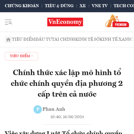
CHỨNG KHOÁN
TIÊU & DÙNG
XE
VNE TV
TECH CO
TIÊU ĐIỂM
ĐẦU TƯ
TÀI CHÍNH
KINH TẾ SỐ
KINH TẾ XANH
TIÊU ĐIỂM
Chính thức xác lập mô hình tổ
chức chính quyền địa phương 2
cấp trên cả nước
Phan Anh
P
10:40, 16/06/2025
Việc xây dựng Luật Tổ chức chính quyền