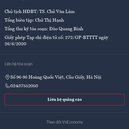
Ẩm thực
Chủ tịch HĐBT: TS. Chử Văn Lâm
Tổng biên tập: Chử Thị Hạnh
Tổng thư ký tòa soạn: Đào Quang Bính
Giấy phép Tạp chí điện tử số: 272/GP-BTTTT ngày
26/6/2020
Liên hệ tòa soạn
Số 96-98 Hoàng Quốc Việt, Cầu Giấy, Hà Nội
02437552050
Liên hệ quảng cáo
Theo dõi VnEconomy