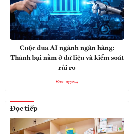
Cuộc đua AI ngành ngân hàng:
Thành bại nằm ở dữ liệu và kiểm soát
rủi ro
Đọc ngay
Đọc tiếp