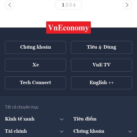
1
2
3
4
Chứng khoán
Tiêu & Dùng
Xe
VnE TV
Tech Connect
English ++
Tất cả chuyên mục
Kinh tế xanh
Tiêu điểm
Chuyển động xanh
Tài chính
Chứng khoán