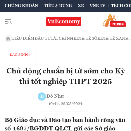
CHỨNG KHOÁN
TIÊU & DÙNG
XE
VNE TV
TECH CO
TIÊU ĐIỂM
ĐẦU TƯ
TÀI CHÍNH
KINH TẾ SỐ
KINH TẾ XANH
DÂN SINH
Chủ động chuẩn bị từ sớm cho Kỳ
thi tốt nghiệp THPT 2025
Đỗ Như
Đ
10:44, 28/08/2024
Bộ Giáo dục và Đào tạo ban hành công văn
số 4697/BGDĐT-QLCL gửi các Sở giáo