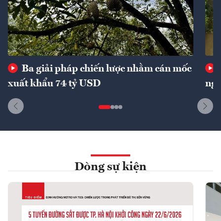
Ba giải pháp chiến lược nhằm cán mốc
xuất khẩu 74 tỷ USD
ngu
Dòng sự kiện