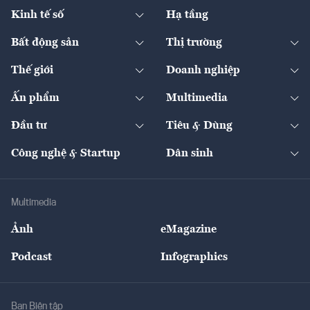
Pháp lý
Ngân hàng
Doanh nghiệp niêm yết
Kinh tế số
Hạ tầng
Thương hiệu xanh
Thị trường vốn
Thị trường
Sản phẩm - Thị trường
Bất động sản
Thị trường
Diễn đàn
Thuế
Đầu tư
Tài sản số
Chính sách
Xuất nhập khẩu
Thế giới
Doanh nghiệp
Bảo hiểm
Quốc tế
Dịch vụ số
Thị trường
Khung pháp lý
Kinh tế
Chuyển động
Ấn phẩm
Multimedia
Khung pháp lý
Start-up
Dự án
Công nghiệp
Chuyển động 24h
Đối thoại
The Guide
Video
Đầu tư
Tiêu & Dùng
Quản trị số
Cafe BĐS
Thị trường
Kinh doanh
Kết nối
Tạp chí kinh tế Việt Nam
eMagazine
Nhà đầu tư
Du lịch
Công nghệ & Startup
Dân sinh
Tư vấn
Nông sản
Doanh nhân
Tư vấn Tiêu & Dùng
Infographics
Hạ tầng
Sức khỏe
Khung pháp lý
Doanh nghiệp
Địa phương
Thị trường
Bảo hiểm
Multimedia
Sự kiện
Nhân lực
Ảnh
eMagazine
Đẹp +
An sinh
Podcast
Infographics
Giải trí
Y tế
Nhà
Ban Biên tập