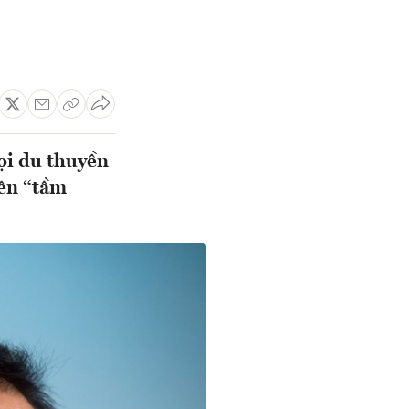
ọi du thuyền
nên “tầm