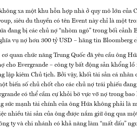
không xa một khu hỗn hợp nhà ở quy mô lớn của 
up, siêu du thuyền có tên Event này chỉ là một tr
ứa đang bị các chủ nợ “nhòm ngó” trong bối cảnh 
nghĩa vụ nợ hơn 300 tỷ USD – hãng tin Bloomberg c
, cơ quan chức năng Trung Quốc đã yêu cầu ông Hứa
 nợ cho Evergrande – công ty bất động sản khổng lồ
ng lập kiêm Chủ tịch. Bởi vậy, khối tài sản cá nhân
một biến số chủ chốt cho các chủ nợ trái phiếu đan
grande có thể cầm cự khỏi bờ vực vỡ nợ trong bao 
ng sức mạnh tài chính của ông Hứa không phải là m
việc nhiều tài sản của ông được nắm giữ ông qua mộ
công ty và chi nhánh có khả năng làm “mất dấu” ng