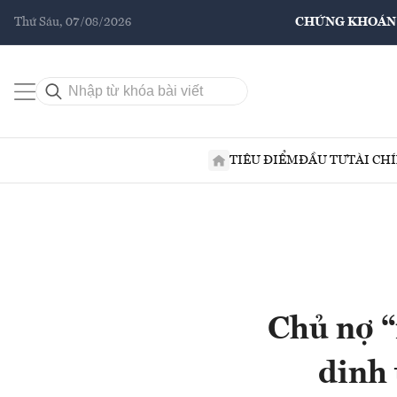
Thứ Sáu, 07/08/2026
CHỨNG KHOÁN
TIÊU ĐIỂM
ĐẦU TƯ
TÀI CH
Chủ nợ “
dinh 