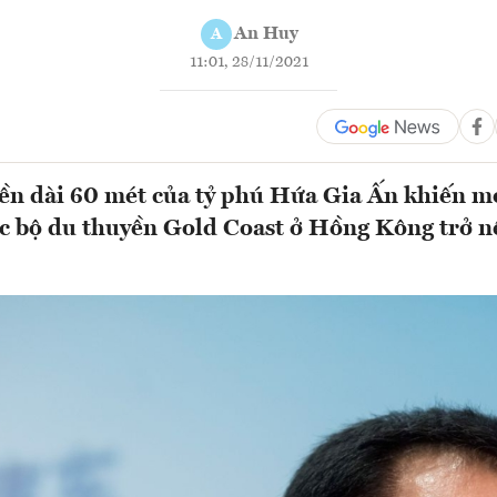
An Huy
A
11:01, 28/11/2021
ền dài 60 mét của tỷ phú Hứa Gia Ấn khiến m
ạc bộ du thuyền Gold Coast ở Hồng Kông trở 