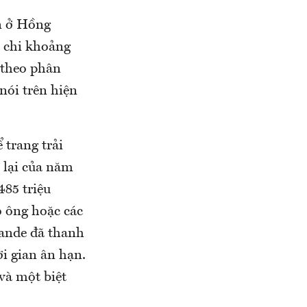
n ở Hồng
 chi khoảng
– theo phân
nói trên hiện
 trang trải
n lại của năm
485 triệu
 ông hoặc các
rande đã thanh
ời gian ân hạn.
và một biệt