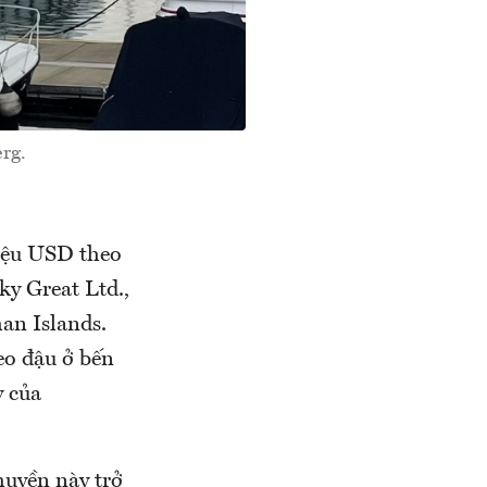
rg.
riệu USD theo
ky Great Ltd.,
an Islands.
eo đậu ở bến
y của
thuyền này trở