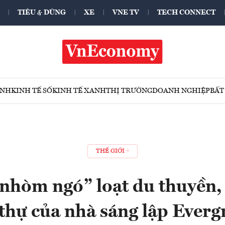
TIÊU & DÙNG
XE
VNE TV
TECH CONNECT
ÍNH
KINH TẾ SỐ
KINH TẾ XANH
THỊ TRƯỜNG
DOANH NGHIỆP
BẤT
THẾ GIỚI
nhòm ngó” loạt du thuyền,
thự của nhà sáng lập Ever