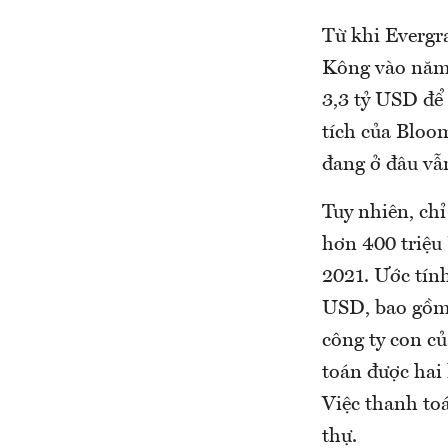
Từ khi Evergr
Kông vào năm 
3,3 tỷ USD để 
tích của Bloom
đang ở đâu vẫn
Tuy nhiên, chỉ
hơn 400 triệu 
2021. Ước tính
USD, bao gồm 
công ty con c
toán được hai 
Việc thanh to
thự.