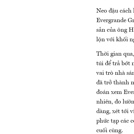
Neo đậu cách 
Evergrande Gro
sản của ông H
lộn với khối 
Thời gian qua
túi để trả bớt
vai trò nhà sá
đã trở thành 
đoán xem Ever
nhiên, đo lườ
dàng, xét tới 
phức tạp các 
cuối cùng.