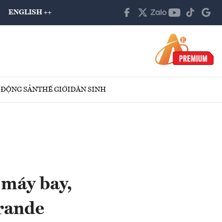
ENGLISH ++
 ĐỘNG SẢN
THẾ GIỚI
DÂN SINH
 máy bay,
grande