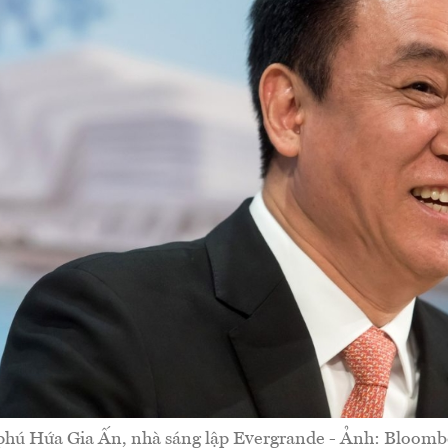
phú Hứa Gia Ấn, nhà sáng lập Evergrande - Ảnh: Bloomb