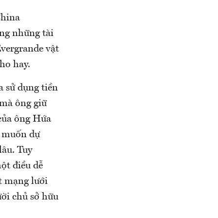
China
ong những tài
Evergrande vật
ho hay.
 sử dụng tiền
 mà ông giữ
 của ông Hứa
g muốn dự
lâu. Tuy
ột điều dễ
t mạng lưới
ười chủ sở hữu