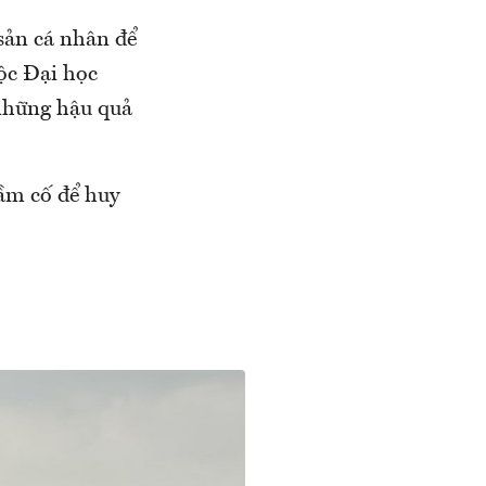
sản cá nhân để
ộc Đại học
những hậu quả
ầm cố để huy