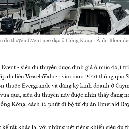
êu du thuyền Event neo đậu ở Hồng Kông - Ảnh: Bloombe
vent - siêu du thuyền được định giá ở mức 45,1 t
ấp dữ liệu VesselsValue - vào năm 2016 thông qua S
on thuộc Evergrande và đăng ký kinh doanh ở Caym
 vừa qua, siêu du thuyền này được nhìn thấy đang n
ng Kông, cách 15 phút đi bộ từ dự án Emerald Ba
t kế rất khác lạ, với những nét riêng khiến siêu du 