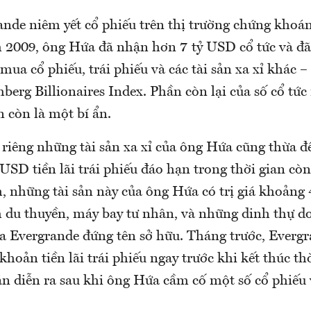
ande niêm yết cổ phiếu trên thị trường chứng khoá
2009, ông Hứa đã nhận hơn 7 tỷ USD cổ tức và đã
mua cổ phiếu, trái phiếu và các tài sản xa xỉ khác 
berg Billionaires Index. Phần còn lại của số cổ tức 
 còn là một bí ẩn.
 riêng những tài sản xa xỉ của ông Hứa cũng thừa để
USD tiền lãi trái phiếu đáo hạn trong thời gian cò
, những tài sản này của ông Hứa có trị giá khoảng 
du thuyền, máy bay tư nhân, và những dinh thự do
ủa Evergrande đứng tên sở hữu. Tháng trước, Everg
khoản tiền lãi trái phiếu ngay trước khi kết thúc th
án diễn ra sau khi ông Hứa cầm cố một số cổ phiếu 