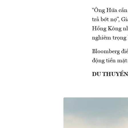
“Ông Hứa cần 
trả bớt nợ”, 
Hồng Kông nhậ
nghiêm trọng 
Bloomberg điể
động tiền mặt
DU THUYỀ