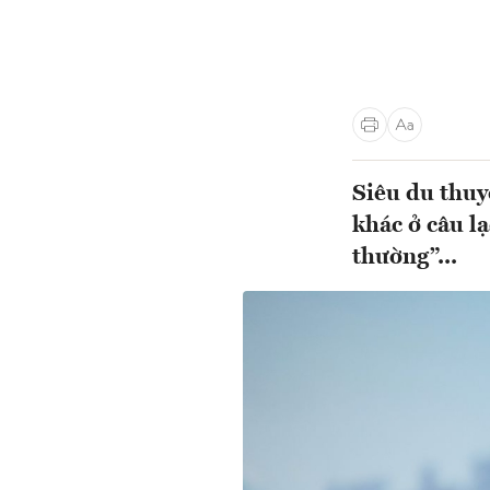
Siêu du thuy
khác ở câu l
thường”...