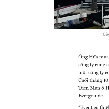
Si
Ông Hứa mua E
công ty cung c
một công ty c
Cuối tháng 10
Tuen Mun ở Hồ
Evergrande.
“Event có thiế