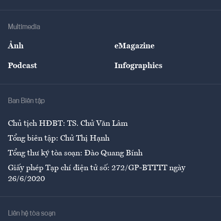
Hạ tầng
Sức khỏe
Khung pháp lý
Doanh nghiệp
Địa phương
Thị trường
Bảo hiểm
Multimedia
Sự kiện
Nhân lực
Ảnh
eMagazine
Đẹp +
An sinh
Podcast
Infographics
Giải trí
Y tế
Nhà
Ban Biên tập
Ẩm thực
Chủ tịch HĐBT: TS. Chử Văn Lâm
Tổng biên tập: Chử Thị Hạnh
Tổng thư ký tòa soạn: Đào Quang Bính
Giấy phép Tạp chí điện tử số: 272/GP-BTTTT ngày
26/6/2020
Liên hệ tòa soạn