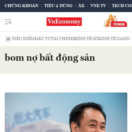
CHỨNG KHOÁN
TIÊU & DÙNG
XE
VNE TV
TECH CO
TIÊU ĐIỂM
ĐẦU TƯ
TÀI CHÍNH
KINH TẾ SỐ
KINH TẾ XANH
bom nợ bất động sản