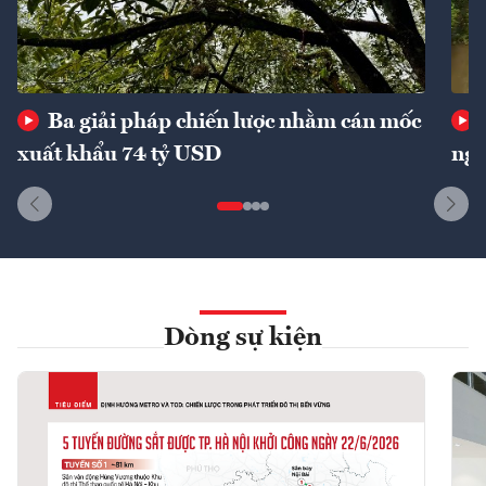
Ba giải pháp chiến lược nhằm cán mốc
xuất khẩu 74 tỷ USD
ngu
Dòng sự kiện