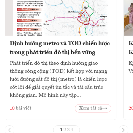
Định hướng metro và TOD chiến lược
K
trong phát triển đô thị bền vững
K
Phát triển đô thị theo định hướng giao
K
thông công cộng (TOD) kết hợp với mạng
V
lưới đường sắt đô thị (metro) là chiến lược
cốt lõi để giải quyết ùn tắc và tái cấu trúc
không gian. Mô hình này tập...
10
bài viết
Xem tất cả
2
1
2
3
4