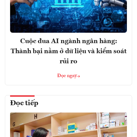
Cuộc đua AI ngành ngân hàng:
Thành bại nằm ở dữ liệu và kiểm soát
rủi ro
Đọc ngay
Đọc tiếp