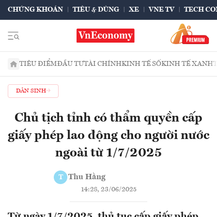
CHỨNG KHOÁN
TIÊU & DÙNG
XE
VNE TV
TECH CO
TIÊU ĐIỂM
ĐẦU TƯ
TÀI CHÍNH
KINH TẾ SỐ
KINH TẾ XANH
DÂN SINH
Chủ tịch tỉnh có thẩm quyền cấp
giấy phép lao động cho người nước
ngoài từ 1/7/2025
Thu Hằng
T
14:28, 23/06/2025
Từ ngày 1/7/2025, thủ tục cấp giấy phép