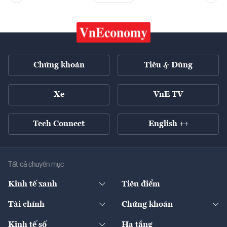
Chứng khoán
Tiêu & Dùng
Xe
VnE TV
Tech Connect
English ++
Tất cả chuyên mục
Kinh tế xanh
Tiêu điểm
Chuyển động xanh
Tài chính
Chứng khoán
Pháp lý
Ngân hàng
Doanh nghiệp niêm yết
Kinh tế số
Hạ tầng