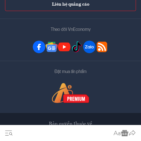
Liên hệ quảng cáo
Theo dõi VnEconomy
Đặt mua ấn phẩm
Bản quyền thuộc về
VnEconomy