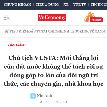
CHỨNG KHOÁN
TIÊU & DÙNG
XE
VNE TV
TECH CO
TIÊU ĐIỂM
ĐẦU TƯ
TÀI CHÍNH
KINH TẾ SỐ
KINH TẾ XANH
TIÊU ĐIỂM
Chủ tịch VUSTA: Mỗi thắng lợi
của đất nước không thể tách rời sự
đóng góp to lớn của đội ngũ trí
thức, các chuyên gia, nhà khoa học
Nhĩ Anh
N
08:00, 18/05/2024