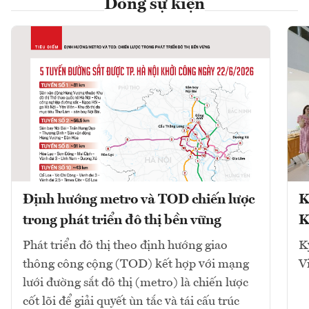
Dòng sự kiện
Định hướng metro và TOD chiến lược
K
trong phát triển đô thị bền vững
K
Phát triển đô thị theo định hướng giao
K
thông công cộng (TOD) kết hợp với mạng
V
lưới đường sắt đô thị (metro) là chiến lược
cốt lõi để giải quyết ùn tắc và tái cấu trúc