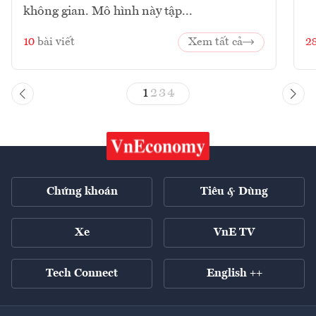
không gian. Mô hình này tập...
10
bài viết
Xem tất cả
2
1
2
3
4
Chứng khoán
Tiêu & Dùng
Xe
VnE TV
Tech Connect
English ++