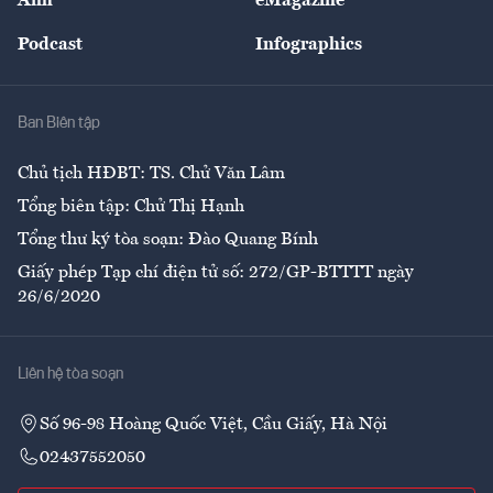
Ảnh
eMagazine
Đẹp +
An sinh
Podcast
Infographics
Giải trí
Y tế
Nhà
Ban Biên tập
Ẩm thực
Chủ tịch HĐBT: TS. Chử Văn Lâm
Tổng biên tập: Chử Thị Hạnh
Tổng thư ký tòa soạn: Đào Quang Bính
Giấy phép Tạp chí điện tử số: 272/GP-BTTTT ngày
26/6/2020
Liên hệ tòa soạn
Số 96-98 Hoàng Quốc Việt, Cầu Giấy, Hà Nội
02437552050