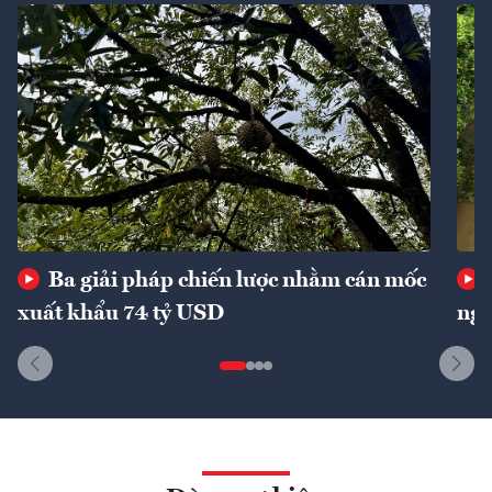
Ba giải pháp chiến lược nhằm cán mốc
xuất khẩu 74 tỷ USD
ngu