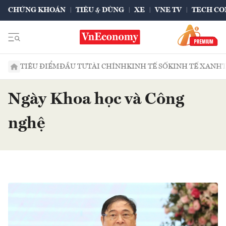
CHỨNG KHOÁN
TIÊU & DÙNG
XE
VNE TV
TECH CO
TIÊU ĐIỂM
ĐẦU TƯ
TÀI CHÍNH
KINH TẾ SỐ
KINH TẾ XANH
Ngày Khoa học và Công
nghệ