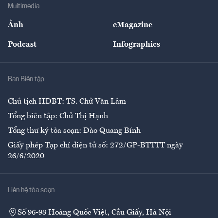
Bảo hiểm
Multimedia
Sự kiện
Nhân lực
Ảnh
eMagazine
Đẹp +
An sinh
Podcast
Infographics
Giải trí
Y tế
Nhà
Ban Biên tập
Ẩm thực
Chủ tịch HĐBT: TS. Chử Văn Lâm
Tổng biên tập: Chử Thị Hạnh
Tổng thư ký tòa soạn: Đào Quang Bính
Giấy phép Tạp chí điện tử số: 272/GP-BTTTT ngày
26/6/2020
Liên hệ tòa soạn
Số 96-98 Hoàng Quốc Việt, Cầu Giấy, Hà Nội