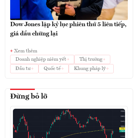
Dow Jones lập kỷ lục phiên thứ 5 liên tiếp,
giá dầu chững lại
Xem thêm
Doanh nghiệp niêm yết
Thị trường
Đầu tư
Quốc tế
Khung pháp lý
Đừng bỏ lỡ