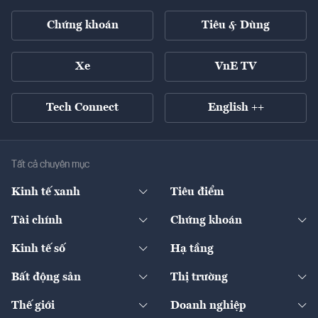
Chứng khoán
Tiêu & Dùng
Xe
VnE TV
Tech Connect
English ++
Tất cả chuyên mục
Kinh tế xanh
Tiêu điểm
Chuyển động xanh
Tài chính
Chứng khoán
Pháp lý
Ngân hàng
Doanh nghiệp niêm yết
Kinh tế số
Hạ tầng
Thương hiệu xanh
Thị trường vốn
Thị trường
Sản phẩm - Thị trường
Bất động sản
Thị trường
Diễn đàn
Thuế
Đầu tư
Tài sản số
Chính sách
Xuất nhập khẩu
Thế giới
Doanh nghiệp
Bảo hiểm
Quốc tế
Dịch vụ số