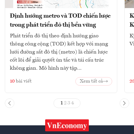
Định hướng metro và TOD chiến lược
K
trong phát triển đô thị bền vững
K
Phát triển đô thị theo định hướng giao
K
thông công cộng (TOD) kết hợp với mạng
V
lưới đường sắt đô thị (metro) là chiến lược
cốt lõi để giải quyết ùn tắc và tái cấu trúc
không gian. Mô hình này tập...
10
bài viết
Xem tất cả
2
1
2
3
4