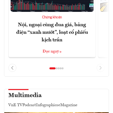
Chứng khoán
Nội, ngoại cùng đua giá, bảng
B
điện “xanh mướt”, loạt cổ phiếu
kịch trần
Đọc ngay
Multimedia
VnE TV
Podcast
Infographics
eMagazine