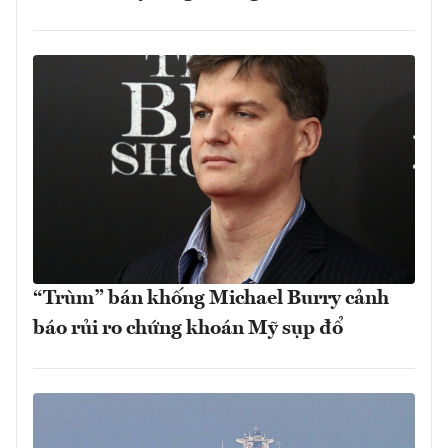
“Trùm” bán khống Michael Burry cảnh
báo rủi ro chứng khoán Mỹ sụp đổ