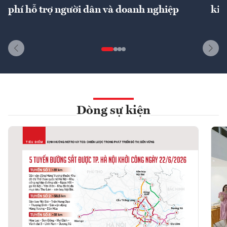
phí hỗ trợ người dân và doanh nghiệp
kin
Dòng sự kiện