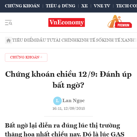
CHỨNG KHOÁN
TIÊU & DÙNG
XE
VNE TV
TECH CO
TIÊU ĐIỂM
ĐẦU TƯ
TÀI CHÍNH
KINH TẾ SỐ
KINH TẾ XANH
CHỨNG KHOÁN
Chứng khoán chiều 12/9: Đánh úp
bất ngờ?
Lan Ngọc
L
16:11, 12/09/2018
Bất ngờ lại diễn ra đúng lúc thị trường
thăng hoa nhất chiều nay. Đó là lúc GAS