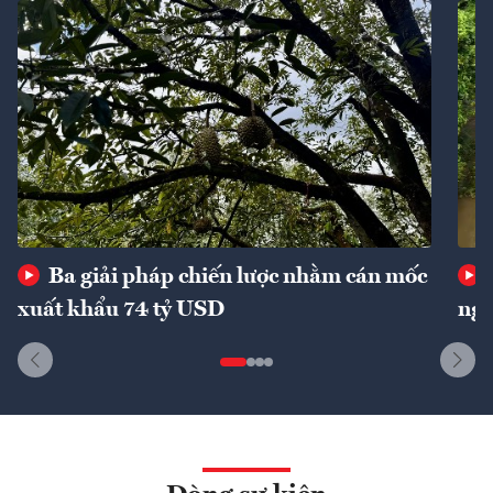
Ba giải pháp chiến lược nhằm cán mốc
xuất khẩu 74 tỷ USD
ngu