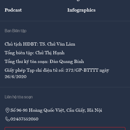
Đẹp +
An sinh
Podcast
Infographics
Giải trí
Y tế
Nhà
Ban Biên tập
Ẩm thực
Chủ tịch HĐBT: TS. Chử Văn Lâm
Tổng biên tập: Chử Thị Hạnh
Tổng thư ký tòa soạn: Đào Quang Bính
Giấy phép Tạp chí điện tử số: 272/GP-BTTTT ngày
26/6/2020
Liên hệ tòa soạn
Số 96-98 Hoàng Quốc Việt, Cầu Giấy, Hà Nội
02437552050