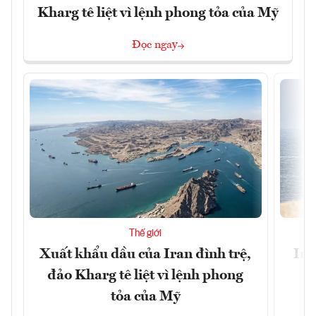
Kharg tê liệt vì lệnh phong tỏa của Mỹ
Đọc ngay
Thế giới
Xuất khẩu dầu của Iran đình trệ,
Ira
đảo Kharg tê liệt vì lệnh phong
tỏa của Mỹ