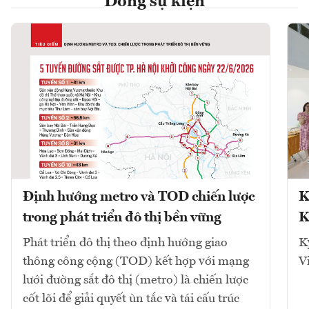
Dòng sự kiện
Định hướng metro và TOD chiến lược
K
trong phát triển đô thị bền vững
K
Phát triển đô thị theo định hướng giao
K
thông công cộng (TOD) kết hợp với mạng
V
lưới đường sắt đô thị (metro) là chiến lược
cốt lõi để giải quyết ùn tắc và tái cấu trúc