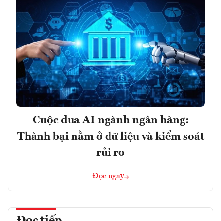
Cuộc đua AI ngành ngân hàng:
Thành bại nằm ở dữ liệu và kiểm soát
rủi ro
Đọc ngay
Đọc tiếp