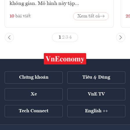
không gian. Mô hình này tập...
10
bài viết
Xem tất cả
2
1
2
3
4
Chứng khoán
Tiêu & Dùng
Xe
VnE TV
Tech Connect
English ++