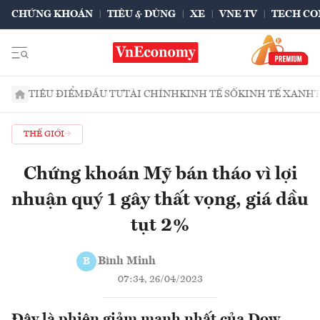
CHỨNG KHOÁN
TIÊU & DÙNG
XE
VNE TV
TECH CO
TIÊU ĐIỂM
ĐẦU TƯ
TÀI CHÍNH
KINH TẾ SỐ
KINH TẾ XANH
THẾ GIỚI
Chứng khoán Mỹ bán tháo vì lợi
nhuận quý 1 gây thất vọng, giá dầu
tụt 2%
Bình Minh
B
07:34, 26/04/2023
Đây là phiên giảm mạnh nhất của Dow