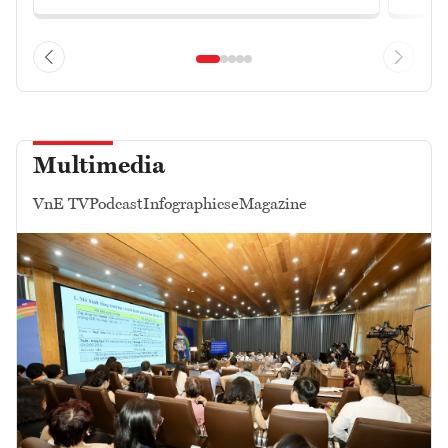
Multimedia
VnE TV
Podcast
Infographics
eMagazine