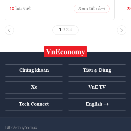
10
bài viết
Xem tất cả
2
1
2
3
4
Chứng khoán
Tiêu & Dùng
Xe
VnE TV
Tech Connect
English ++
Tất cả chuyên mục