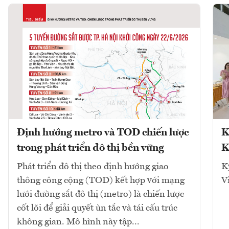
Định hướng metro và TOD chiến lược
K
trong phát triển đô thị bền vững
K
Phát triển đô thị theo định hướng giao
K
thông công cộng (TOD) kết hợp với mạng
V
lưới đường sắt đô thị (metro) là chiến lược
cốt lõi để giải quyết ùn tắc và tái cấu trúc
không gian. Mô hình này tập...