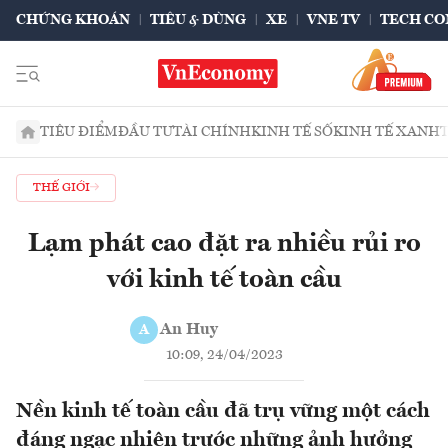
CHỨNG KHOÁN
TIÊU & DÙNG
XE
VNE TV
TECH CO
TIÊU ĐIỂM
ĐẦU TƯ
TÀI CHÍNH
KINH TẾ SỐ
KINH TẾ XANH
THẾ GIỚI
Lạm phát cao đặt ra nhiều rủi ro
với kinh tế toàn cầu
An Huy
A
10:09, 24/04/2023
Nền kinh tế toàn cầu đã trụ vững một cách
đáng ngạc nhiên trước những ảnh hưởng