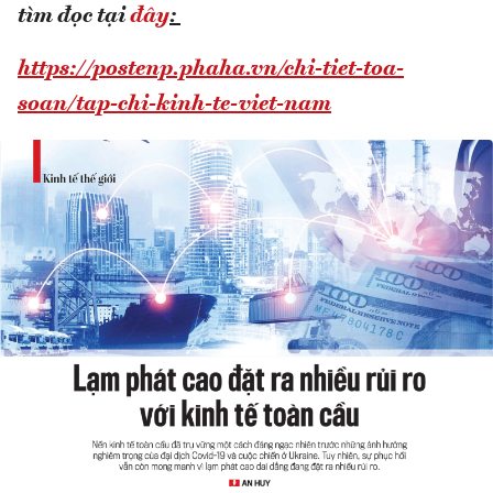
tìm đọc tại
đây
:
https://postenp.phaha.vn/chi-tiet-toa-
soan/tap-chi-kinh-te-viet-nam