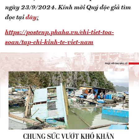
ngày 23/9/2024.
Kính mời Quý độc giả tìm
đọc tại
đây
:
https://postenp.phaha.vn/chi-tiet-toa-
soan/tap-chi-kinh-te-viet-nam