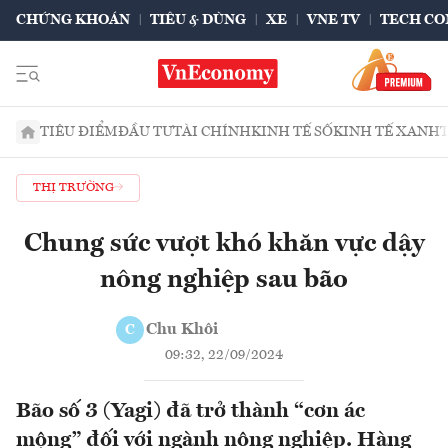
CHỨNG KHOÁN
TIÊU & DÙNG
XE
VNE TV
TECH CO
TIÊU ĐIỂM
ĐẦU TƯ
TÀI CHÍNH
KINH TẾ SỐ
KINH TẾ XANH
THỊ TRƯỜNG
Chung sức vượt khó khăn vực dậy
nông nghiệp sau bão
Chu Khôi
C
09:32, 22/09/2024
Bão số 3 (Yagi) đã trở thành “cơn ác
mộng” đối với ngành nông nghiệp. Hàng