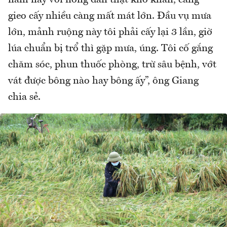
năm nay với nông dân thật khó khăn, càng
gieo cấy nhiều càng mất mát lớn. Đầu vụ mưa
lớn, mảnh ruộng này tôi phải cấy lại 3 lần, giờ
lúa chuẩn bị trổ thì gặp mưa, úng. Tôi cố gắng
chăm sóc, phun thuốc phòng, trừ sâu bệnh, vớt
vát được bông nào hay bông ấy”, ông Giang
chia sẻ.