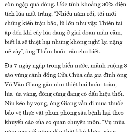
còn ngập quá đòng. Ước tính khoảng 30% diện
tích lúa mất trắng. “Nhiều năm rồi, tôi mới
chứng kiến trận bão, lũ lớn như vậy. Thiên tai
ập đến khi cây lúa đang ở giai đoạn mẫn cảm,
biết là sẽ thiệt hại nhưng không nghĩ lại nặng
nề vậy”, ông Thẩm buồn rầu cho biết.
Đã 7 ngày ngập trong biển nước, mảnh ruộng 8
sào vùng cánh đồng Cửa Chùa của gia đình ông
Vũ Văn Giang gần như thiệt hại hoàn toàn,
lúa úa vàng, đòng cũng đang có dấu hiệu thối.
Níu kéo hy vọng, ông Giang vẫn đi mua thuốc
bảo vệ thực vật phun phòng sâu bệnh hại theo
khuyến cáo của cơ quan chuyên môn. “Vụ mùa