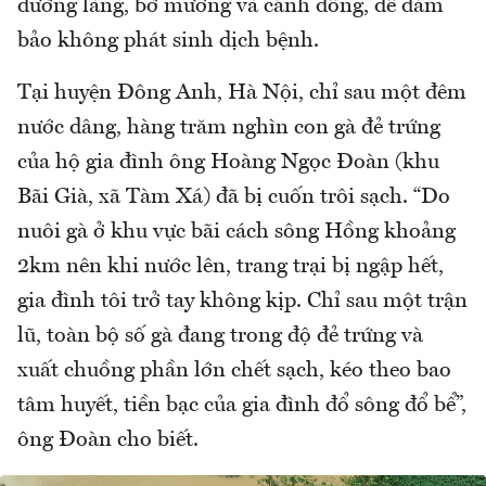
đường làng, bờ mương và cánh đồng, để đảm
bảo không phát sinh dịch bệnh.
Tại huyện Đông Anh, Hà Nội, chỉ sau một đêm
nước dâng, hàng trăm nghìn con gà đẻ trứng
của hộ gia đình ông Hoàng Ngọc Đoàn (khu
Bãi Già, xã Tàm Xá) đã bị cuốn trôi sạch. “Do
nuôi gà ở khu vực bãi cách sông Hồng khoảng
2km nên khi nước lên, trang trại bị ngập hết,
gia đình tôi trở tay không kịp. Chỉ sau một trận
lũ, toàn bộ số gà đang trong độ đẻ trứng và
xuất chuồng phần lớn chết sạch, kéo theo bao
tâm huyết, tiền bạc của gia đình đổ sông đổ bể”,
ông Đoàn cho biết.