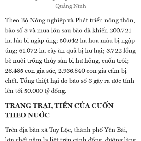
Quảng Ninh
Theo Bộ Nông nghiệp và Phát triển nông thôn,
bão số 3 và mưa lớn sau bão đã khiến 200.721
ha lúa bị ngập úng; 50.642 ha hoa màu bị ngập
úng; 61.072 ha cây ăn quả bị hư hại; 3.722 lồng
bè nuôi trồng thủy sản bị hư hỏng, cuốn trôi;
26.485 con gia súc, 2.936.840 con gia cầm bị
chết. Tổng thiệt hại do bão số 3 gây ra ước tính
lên tới 50.000 tỷ đồng.
TRANG TRẠI, TIỀN CỦA CUỐN
THEO NƯỚC
Trên địa bàn xã Tuy Lộc, thành phố Yên Bái,
lợn chết nằm la liệt trên cánh đồng, đường làng