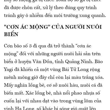
hủy số lượng gà bị chết. Toàn bộ số gà bị chết
đã được chôn cất, xử lý theo đúng quy trình
tránh gây ô nhiễm đến môi trường xung quanh.
"CƠN ÁC MỘNG" CỦA NGƯỜI NUÔI
BIỂN
Cơn bão số 3 đi qua đã trở thành “cơn ác
mộng” đối với những người nuôi hải sản trên
biển ở huyện Vân Đồn, tỉnh Quảng Ninh. Bão
Yagi đã khiến cả một vùng Bái Tử Long rộng
mênh mông giờ đây chỉ còn lại màu trắng xóa.
Mấy nghìn lồng bè, cơ sở nuôi hàu, nuôi cá đã
biến mất. Xác lồng bè, nhà nổi phao nhựa số
cuốn lại với nhau dạt vào trong vùng lõm của
vịnh Hạ Long, số khác bị sóng gió quật lên