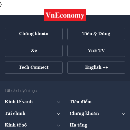
}
Chứng khoán
Tiêu & Dùng
Xe
VnE TV
Tech Connect
English ++
Tất cả chuyên mục
Kinh tế xanh
Tiêu điểm
Chuyển động xanh
Tài chính
Chứng khoán
Pháp lý
Ngân hàng
Doanh nghiệp niêm yết
Kinh tế số
Hạ tầng