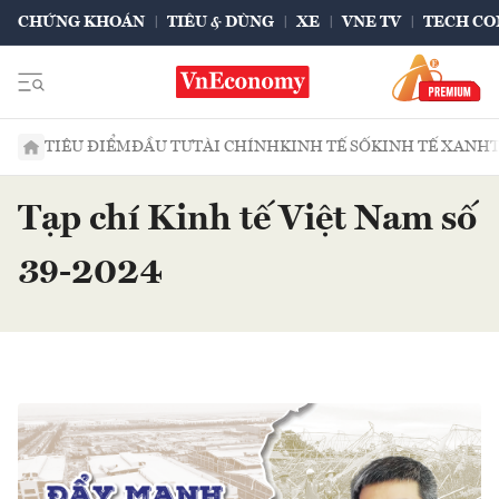
CHỨNG KHOÁN
TIÊU & DÙNG
XE
VNE TV
TECH CO
TIÊU ĐIỂM
ĐẦU TƯ
TÀI CHÍNH
KINH TẾ SỐ
KINH TẾ XANH
Tạp chí Kinh tế Việt Nam số
39-2024