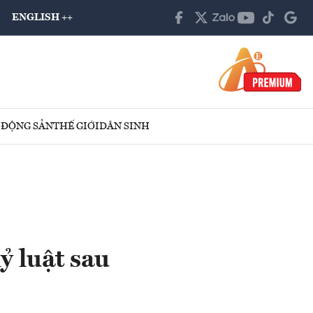
ENGLISH ++
 ĐỘNG SẢN
THẾ GIỚI
DÂN SINH
ỷ luật sau