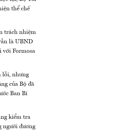
hiện thể chế
n trách nhiệm
h vẫn là UBND
ối với Formosa
n lỗi, nhưng
ảng của Bộ đã
rước Ban Bí
ng kiểm tra
ng người đương