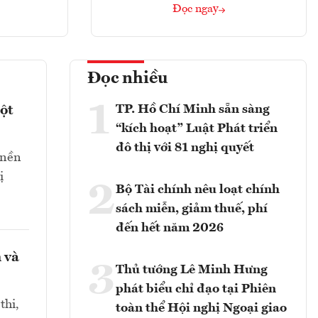
Đọc ngay
Đọc nhiều
1
TP. Hồ Chí Minh sẵn sàng
ột
“kích hoạt” Luật Phát triển
đô thị với 81 nghị quyết
 nền
ị
2
Bộ Tài chính nêu loạt chính
sách miễn, giảm thuế, phí
đến hết năm 2026
 và
3
Thủ tướng Lê Minh Hưng
phát biểu chỉ đạo tại Phiên
thi,
toàn thể Hội nghị Ngoại giao