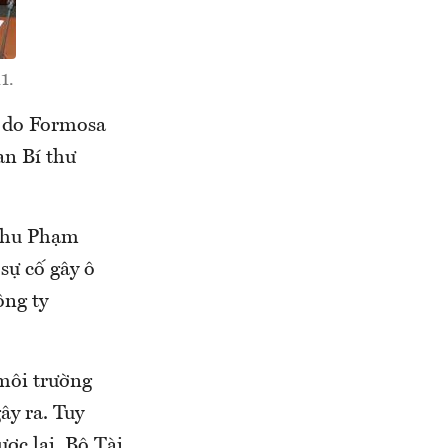
1.
g do Formosa
an Bí thư
 Chu Phạm
sự cố gây ô
ông ty
 môi trường
ây ra. Tuy
ợc lại, Bộ Tài