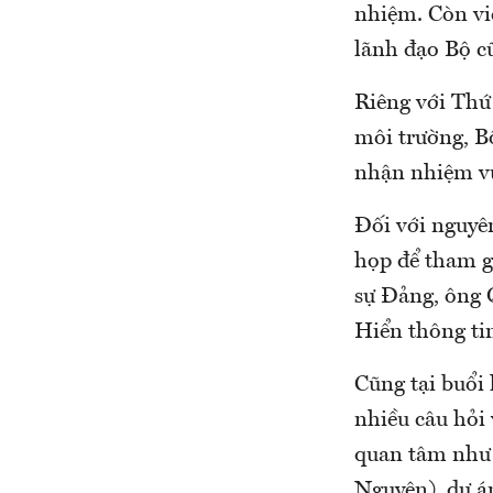
nhiệm. Còn việ
lãnh đạo Bộ c
Riêng với Thứ
môi trường, B
nhận nhiệm vụ
Đối với nguyê
họp để tham g
sự Đảng, ông 
Hiển thông ti
Cũng tại buổi 
nhiều câu hỏi 
quan tâm như:
Nguyên), dự 