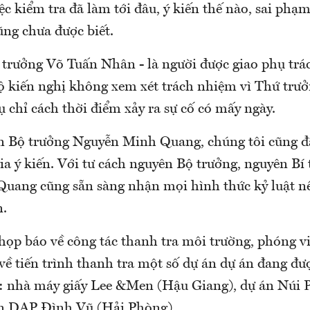
c kiểm tra đã làm tới đâu, ý kiến thế nào, sai phạm
ũng chưa được biết.
 trưởng Võ Tuấn Nhân - là người được giao phụ trác
ộ kiến nghị không xem xét trách nhiệm vì Thứ trư
 chỉ cách thời điểm xảy ra sự cố có mấy ngày.
n Bộ trưởng Nguyễn Minh Quang, chúng tôi cũng đ
ia ý kiến. Với tư cách nguyên Bộ trưởng, nguyên Bí
Quang cũng sẵn sàng nhận mọi hình thức kỷ luật nế
n.
họp báo về công tác thanh tra môi trường, phóng v
về tiến trình thanh tra một số dự án dự án đang đư
 nhà máy giấy Lee &Men (Hậu Giang), dự án Núi 
án DAP Đình Vũ (Hải Phòng)…