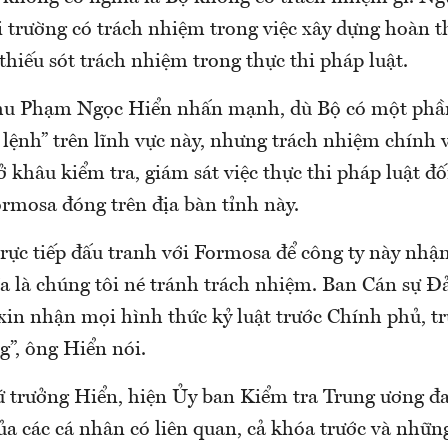
 trường có trách nhiệm trong việc xây dựng hoàn t
thiếu sót trách nhiệm trong thực thi pháp luật.
hu Phạm Ngọc Hiển nhấn mạnh, dù Bộ có một phầ
tư lệnh” trên lĩnh vực này, nhưng trách nhiệm chín
 khâu kiểm tra, giám sát việc thực thi pháp luật đ
rmosa đóng trên địa bàn tỉnh này.
trực tiếp đấu tranh với Formosa để công ty này nhậ
a là chúng tôi né tránh trách nhiệm. Ban Cán sự Đ
xin nhận mọi hình thức kỷ luật trước Chính phủ, t
g”, ông Hiển nói.
 trưởng Hiển, hiện Ủy ban Kiểm tra Trung ương đa
ủa các cá nhân có liên quan, cả khóa trước và nhữ