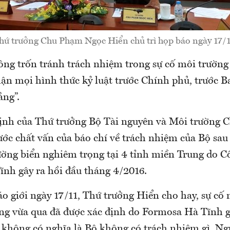
hứ trưởng Chu Phạm Ngọc Hiển chủ trì họp báo ngày 17/1
ông trốn tránh trách nhiệm trong sự cố môi trườn
hận mọi hình thức kỷ luật trước Chính phủ, trước B
ng”.
ịnh của Thứ trưởng Bộ Tài nguyên và Môi trường
ớc chất vấn của báo chí về trách nhiệm của Bộ sau 
ờng biển nghiêm trọng tại 4 tỉnh miền Trung do C
nh gây ra hồi đầu tháng 4/2016.
áo giới ngày 17/11, Thứ trưởng Hiển cho hay, sự cố
ng vừa qua đã được xác định do Formosa Hà Tĩnh g
 không có nghĩa là Bộ không có trách nhiệm gì. Ngư