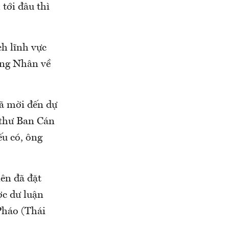
 tới đâu thì
h lĩnh vực
ởng Nhân về
ã mời đến dự
 thư Ban Cán
u có, ông
iên đã đặt
ợc dư luận
Pháo (Thái