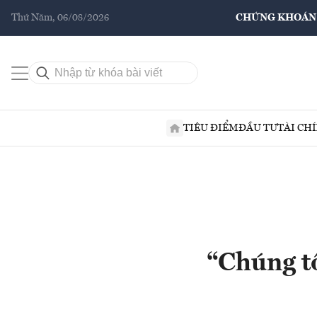
Thứ Năm, 06/08/2026
CHỨNG KHOÁN
TIÊU ĐIỂM
ĐẦU TƯ
TÀI CH
“Chúng tô