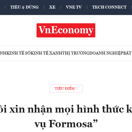
TIÊU & DÙNG
XE
VNE TV
TECH CONNECT
ÍNH
KINH TẾ SỐ
KINH TẾ XANH
THỊ TRƯỜNG
DOANH NGHIỆP
BẤT
TIÊU ĐIỂM
i xin nhận mọi hình thức k
vụ Formosa”