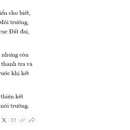
ển cho biết,
 Môi trường,
cục Đất đai,
i, nhưng còn
 thanh tra và
rước khi kết
thiện kết
 môi trường.