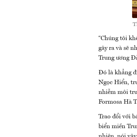
T
“Chúng tôi kh
gây ra và sẽ n
Trung ương Đả
Đó là khẳng đ
Ngọc Hiển, trư
nhiễm môi trư
Formosa Hà Tĩ
Trao đổi với b
biển miền Tru
nhiên, nói vậy