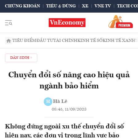
CHỨNG KHOÁN
TIÊU & DÙNG
XE
VNE TV
TECH CO
TIÊU ĐIỂM
ĐẦU TƯ
TÀI CHÍNH
KINH TẾ SỐ
KINH TẾ XANH
DÂN SINH
Chuyển đổi số nâng cao hiệu quả
ngành bảo hiểm
Hà Lê
H
08:45, 11/09/2023
Không đứng ngoài xu thế chuyển đổi số
hiện nay, các đơn vị trong lĩnh vực bảo