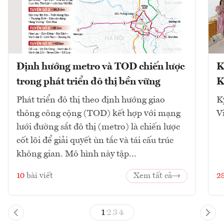
Định hướng metro và TOD chiến lược
K
trong phát triển đô thị bền vững
K
Phát triển đô thị theo định hướng giao
K
thông công cộng (TOD) kết hợp với mạng
V
lưới đường sắt đô thị (metro) là chiến lược
cốt lõi để giải quyết ùn tắc và tái cấu trúc
không gian. Mô hình này tập...
10
bài viết
Xem tất cả
2
1
2
3
4