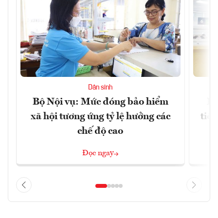
Dân sinh
Bộ Nội vụ: Mức đóng bảo hiểm
Bộ
xã hội tương ứng tỷ lệ hưởng các
tiề
chế độ cao
Đọc ngay