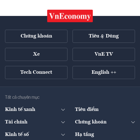
Chứng khoán
Tiêu & Dùng
Xe
VnE TV
Tech Connect
English ++
Tất cả chuyên mục
Kinh tế xanh
Tiêu điểm
Chuyển động xanh
Tài chính
Chứng khoán
Pháp lý
Ngân hàng
Doanh nghiệp niêm yết
Kinh tế số
Hạ tầng
Thương hiệu xanh