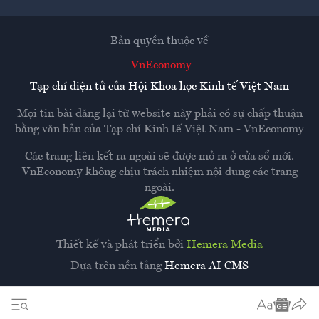
Bản quyền thuộc về
VnEconomy
Tạp chí điện tử của Hội Khoa học Kinh tế Việt Nam
Mọi tin bài đăng lại từ website này phải có sự chấp thuận
bằng văn bản của
Tạp chí Kinh tế Việt Nam - VnEconomy
Các trang liên kết ra ngoài sẽ được mở ra ở cửa sổ mới.
VnEconomy không chịu trách nhiệm nội dung các trang
ngoài.
Thiết kế và phát triển bởi
Hemera Media
Dựa trên nền tảng
Hemera AI CMS