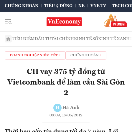
CHỨNG KHOÁN
TIÊU & DÙNG
XE
VNE TV
TECH CO
TIÊU ĐIỂM
ĐẦU TƯ
TÀI CHÍNH
KINH TẾ SỐ
KINH TẾ XANH
DOANH NGHIỆP NIÊM YẾT
CHỨNG KHOÁN
CII vay 375 tỷ đồng từ
Vietcombank để làm cầu Sài Gòn
2
Hà Anh
H
08:09, 16/05/2012
Thời hạn cấp tín dụng tối đa 7 năm. Lãi