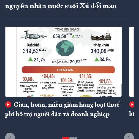
nguyên nhân nước suối Xú đổi màu
Giãn, hoãn, miễn giảm hàng loạt thuế
phí hỗ trợ người dân và doanh nghiệp
kin