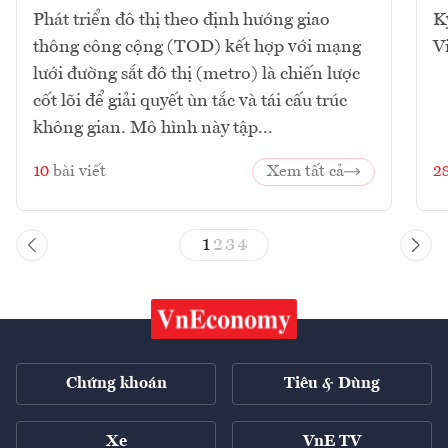
Phát triển đô thị theo định hướng giao
K
thông công cộng (TOD) kết hợp với mạng
V
lưới đường sắt đô thị (metro) là chiến lược
cốt lõi để giải quyết ùn tắc và tái cấu trúc
không gian. Mô hình này tập...
10
bài viết
Xem tất cả
2
1
2
3
4
Chứng khoán
Tiêu & Dùng
Xe
VnE TV