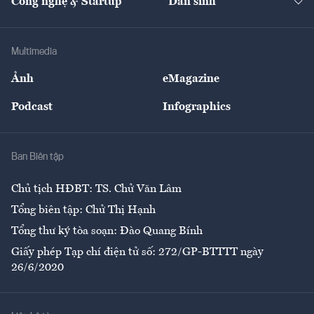
Công nghệ & Startup
Dân sinh
Tư vấn
Nông sản
Doanh nhân
Tư vấn Tiêu & Dùng
Infographics
Hạ tầng
Sức khỏe
Khung pháp lý
Doanh nghiệp
Địa phương
Thị trường
Bảo hiểm
Multimedia
Sự kiện
Nhân lực
Ảnh
eMagazine
Đẹp +
An sinh
Podcast
Infographics
Giải trí
Y tế
Nhà
Ban Biên tập
Ẩm thực
Chủ tịch HĐBT: TS. Chử Văn Lâm
Tổng biên tập: Chử Thị Hạnh
Tổng thư ký tòa soạn: Đào Quang Bính
Giấy phép Tạp chí điện tử số: 272/GP-BTTTT ngày
26/6/2020