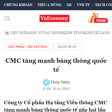
CHỨNG KHOÁN
TIÊU & DÙNG
XE
VNE TV
TECH CO
TIÊU ĐIỂM
ĐẦU TƯ
TÀI CHÍNH
KINH TẾ SỐ
KINH TẾ XANH
SẢN PHẨM - THỊ TRƯỜNG
KINH TẾ SỐ
CMC tăng mạnh băng thông quốc
tế
Thủy Diệu
T
12:06, 19/12/2012
Công ty Cổ phần Hạ tầng Viễn thông CMC
tăng mạnh băng thông quốc tế gấp hai lần