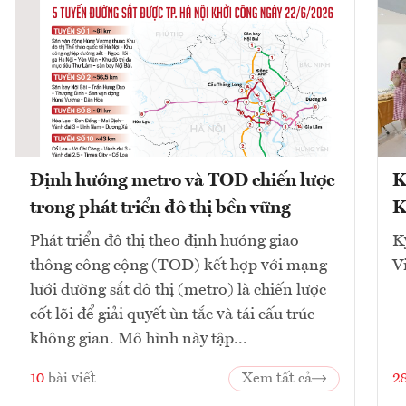
Định hướng metro và TOD chiến lược
K
trong phát triển đô thị bền vững
K
Phát triển đô thị theo định hướng giao
K
thông công cộng (TOD) kết hợp với mạng
V
lưới đường sắt đô thị (metro) là chiến lược
cốt lõi để giải quyết ùn tắc và tái cấu trúc
không gian. Mô hình này tập...
10
bài viết
Xem tất cả
2