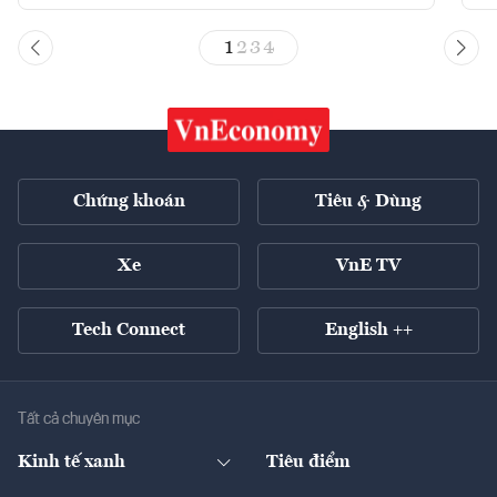
1
2
3
4
Chứng khoán
Tiêu & Dùng
Xe
VnE TV
Tech Connect
English ++
Tất cả chuyên mục
Kinh tế xanh
Tiêu điểm
Chuyển động xanh