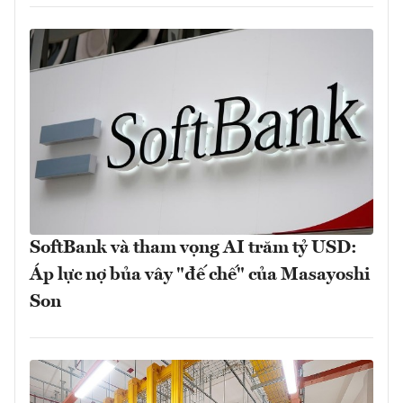
SoftBank và tham vọng AI trăm tỷ USD:
Áp lực nợ bủa vây "đế chế" của Masayoshi
Son