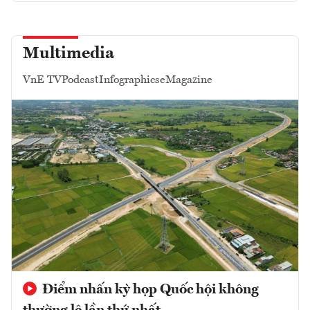
Multimedia
VnE TV
Podcast
Infographics
eMagazine
Điểm nhấn kỳ họp Quốc hội không