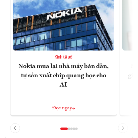
Kinh tế số
Nokia mua lại nhà máy bán dẫn,
Sa
tự sản xuất chip quang học cho
giả
AI
Đọc ngay