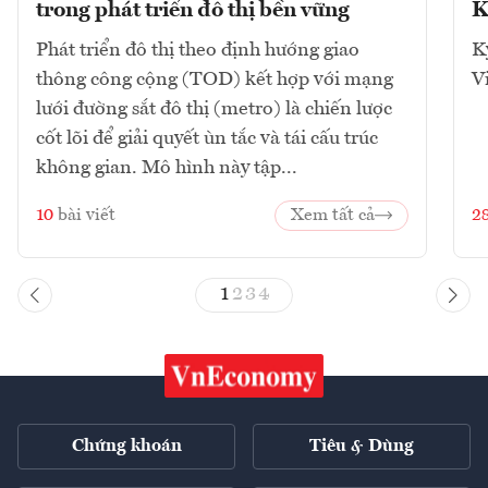
trong phát triển đô thị bền vững
K
Phát triển đô thị theo định hướng giao
K
thông công cộng (TOD) kết hợp với mạng
V
lưới đường sắt đô thị (metro) là chiến lược
cốt lõi để giải quyết ùn tắc và tái cấu trúc
không gian. Mô hình này tập...
10
bài viết
Xem tất cả
2
1
2
3
4
Chứng khoán
Tiêu & Dùng