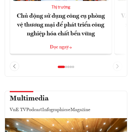
Thị trường
Chủ động sử dụng công cụ phòng
VAS
vệ thương mại để phát triển công
xu
nghiệp hóa chất bền vững
Đọc ngay
Multimedia
VnE TV
Podcast
Infographics
eMagazine