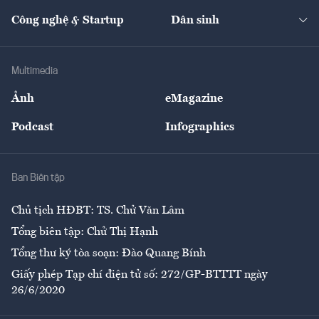
Kinh doanh
Kết nối
Tạp chí kinh tế Việt Nam
eMagazine
Nhà đầu tư
Du lịch
Công nghệ & Startup
Dân sinh
Tư vấn
Nông sản
Doanh nhân
Tư vấn Tiêu & Dùng
Infographics
Hạ tầng
Sức khỏe
Khung pháp lý
Doanh nghiệp
Địa phương
Thị trường
Bảo hiểm
Multimedia
Sự kiện
Nhân lực
Ảnh
eMagazine
Đẹp +
An sinh
Podcast
Infographics
Giải trí
Y tế
Nhà
Ban Biên tập
Ẩm thực
Chủ tịch HĐBT: TS. Chử Văn Lâm
Tổng biên tập: Chử Thị Hạnh
Tổng thư ký tòa soạn: Đào Quang Bính
Giấy phép Tạp chí điện tử số: 272/GP-BTTTT ngày
26/6/2020