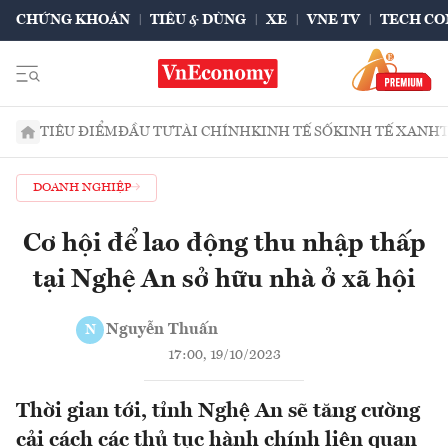
CHỨNG KHOÁN
TIÊU & DÙNG
XE
VNE TV
TECH CO
TIÊU ĐIỂM
ĐẦU TƯ
TÀI CHÍNH
KINH TẾ SỐ
KINH TẾ XANH
DOANH NGHIỆP
Cơ hội để lao động thu nhập thấp
tại Nghệ An sở hữu nhà ở xã hội
Nguyễn Thuấn
N
17:00, 19/10/2023
Thời gian tới, tỉnh Nghệ An sẽ tăng cường
cải cách các thủ tục hành chính liên quan