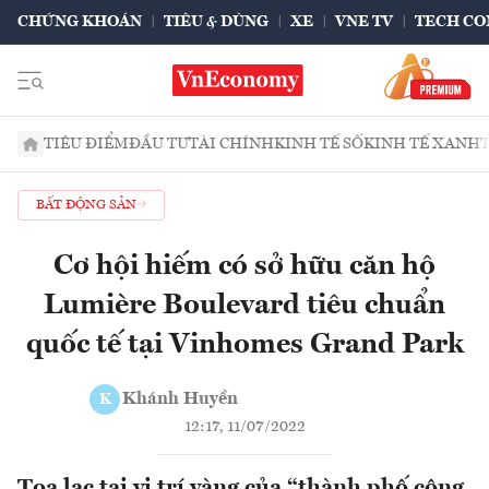
CHỨNG KHOÁN
TIÊU & DÙNG
XE
VNE TV
TECH CO
TIÊU ĐIỂM
ĐẦU TƯ
TÀI CHÍNH
KINH TẾ SỐ
KINH TẾ XANH
BẤT ĐỘNG SẢN
Cơ hội hiếm có sở hữu căn hộ
Lumière Boulevard tiêu chuẩn
quốc tế tại Vinhomes Grand Park
Khánh Huyền
K
12:17, 11/07/2022
Tọa lạc tại vị trí vàng của “thành phố công