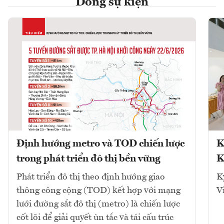
Dòng sự kiện
Định hướng metro và TOD chiến lược
K
trong phát triển đô thị bền vững
K
Phát triển đô thị theo định hướng giao
K
thông công cộng (TOD) kết hợp với mạng
V
lưới đường sắt đô thị (metro) là chiến lược
cốt lõi để giải quyết ùn tắc và tái cấu trúc