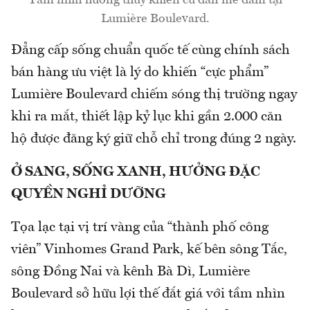
Tầm nhìn hướng thuỷ khiến cư dân mê đắm tại
Lumière Boulevard.
Đẳng cấp sống chuẩn quốc tế cùng chính sách
bán hàng ưu việt là lý do khiến “cực phẩm”
Lumière Boulevard chiếm sóng thị trường ngay
khi ra mắt, thiết lập kỷ lục khi gần 2.000 căn
hộ được đăng ký giữ chỗ chỉ trong đúng 2 ngày.
Ở SANG, SỐNG XANH, HƯỞNG ĐẶC
QUYỀN NGHỈ DƯỠNG
Tọa lạc tại vị trí vàng của “thành phố công
viên” Vinhomes Grand Park, kế bên sông Tắc,
sông Đồng Nai và kênh Bà Dì, Lumière
Boulevard sở hữu lợi thế đắt giá với tầm nhìn