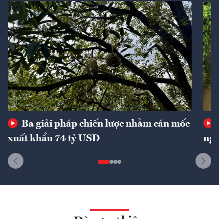
Ba giải pháp chiến lược nhằm cán mốc
xuất khẩu 74 tỷ USD
ngu