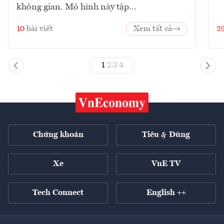
không gian. Mô hình này tập...
10
bài viết
Xem tất cả
2
1
2
3
4
Chứng khoán
Tiêu & Dùng
Xe
VnE TV
Tech Connect
English ++