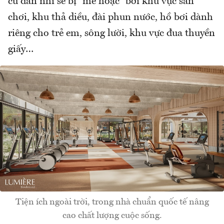
cư dân nhí sẽ bị “mê hoặc” bởi khu vực sân
chơi, khu thả diều, đài phun nước, hồ bơi dành
riêng cho trẻ em, sông lười, khu vực đua thuyền
giấy…
Tiện ích ngoài trời, trong nhà chuẩn quốc tế nâng
cao chất lượng cuộc sống.