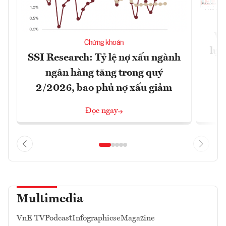
VN
Chứng khoán
lực
SSI Research: Tỷ lệ nợ xấu ngành
ngân hàng tăng trong quý
2/2026, bao phủ nợ xấu giảm
Đọc ngay
Multimedia
VnE TV
Podcast
Infographics
eMagazine