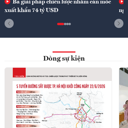
Ba giải pháp chiến lược nhằm cán mốc
xuất khẩu 74 tỷ USD
ngu
Dòng sự kiện