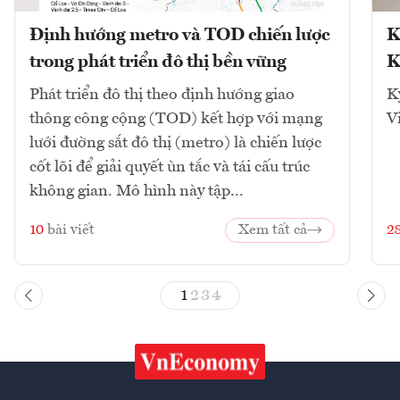
Định hướng metro và TOD chiến lược
K
trong phát triển đô thị bền vững
K
Phát triển đô thị theo định hướng giao
K
thông công cộng (TOD) kết hợp với mạng
V
lưới đường sắt đô thị (metro) là chiến lược
cốt lõi để giải quyết ùn tắc và tái cấu trúc
không gian. Mô hình này tập...
10
bài viết
Xem tất cả
2
1
2
3
4