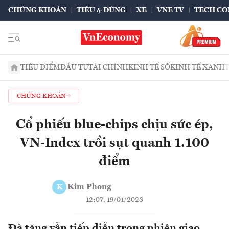
CHỨNG KHOÁN
TIÊU & DÙNG
XE
VNE TV
TECH CO
TIÊU ĐIỂM
ĐẦU TƯ
TÀI CHÍNH
KINH TẾ SỐ
KINH TẾ XANH
CHỨNG KHOÁN
Cổ phiếu blue-chips chịu sức ép,
VN-Index trồi sụt quanh 1.100
điểm
Kim Phong
K
12:07, 19/01/2023
Đà tăng vẫn tiếp diễn trong phiên giao