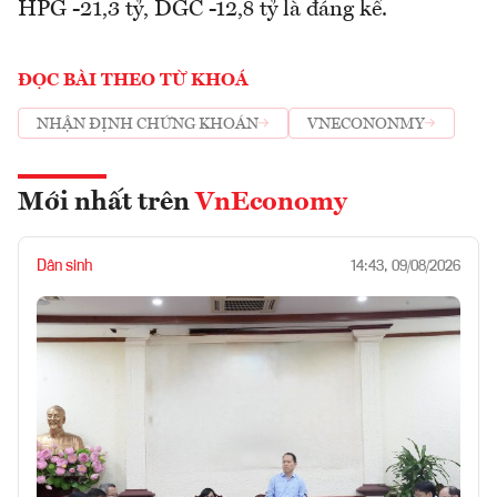
HPG -21,3 tỷ, DGC -12,8 tỷ là đáng kể.
ĐỌC BÀI THEO TỪ KHOÁ
NHẬN ĐỊNH CHỨNG KHOÁN
VNECONONMY
Mới nhất trên
VnEconomy
Dân sinh
14:43, 09/08/2026