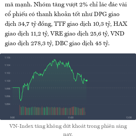
mã mạnh. Nhóm tăng vượt 2% chỉ lác đác vài
cổ phiếu có thanh khoản tốt như DPG giao
dịch 34,7 tỷ đồng, TTF giao dịch 10,3 tỷ, HAX
giao dịch 11,2 tỷ, VRE giao dịch 25,6 tỷ, VND
giao dịch 278,3 tỷ, DBC giao dịch 45 tỷ.
VN-Index tăng không dứt khoát trong phiên sáng
nay.