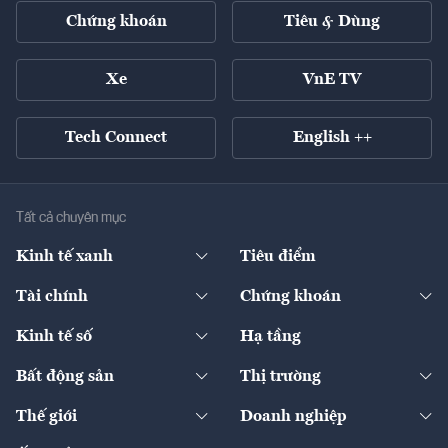
Chứng khoán
Tiêu & Dùng
Xe
VnE TV
Tech Connect
English ++
Tất cả chuyên mục
Kinh tế xanh
Tiêu điểm
Chuyển động xanh
Tài chính
Chứng khoán
Pháp lý
Ngân hàng
Doanh nghiệp niêm yết
Kinh tế số
Hạ tầng
Thương hiệu xanh
Thị trường vốn
Thị trường
Sản phẩm - Thị trường
Bất động sản
Thị trường
Diễn đàn
Thuế
Đầu tư
Tài sản số
Chính sách
Xuất nhập khẩu
Thế giới
Doanh nghiệp
Bảo hiểm
Quốc tế
Dịch vụ số
Thị trường
Khung pháp lý
Kinh tế
Chuyển động