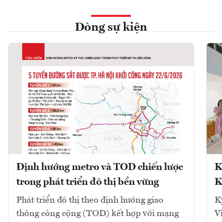
Dòng sự kiện
Định hướng metro và TOD chiến lược
K
trong phát triển đô thị bền vững
K
Phát triển đô thị theo định hướng giao
K
thông công cộng (TOD) kết hợp với mạng
V