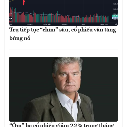
Trụ tiếp tục “chìm” sâu, cổ phiếu vẫn tăng
bùng nổ
“Ôm” ba cổ phiếu giảm 22% trong tháng