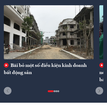
Bãi bỏ một số điều kiện kinh doanh
bất động sản
nôn
bất