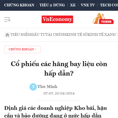
CHỨNG KHOÁN
TIÊU & DÙNG
XE
VNE TV
TECH CO
TIÊU ĐIỂM
ĐẦU TƯ
TÀI CHÍNH
KINH TẾ SỐ
KINH TẾ XANH
CHỨNG KHOÁN
Cổ phiếu các hãng bay liệu còn
hấp dẫn?
Thu Minh
T
07:07, 28/04/2024
Định giá các doanh nghiệp Kho bãi, hậu
cần và bảo dưỡng đang ở mức hấp dẫn