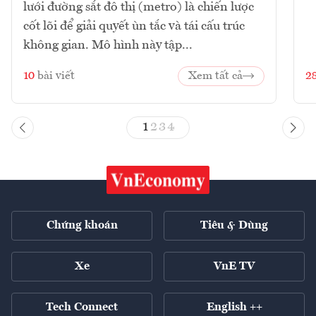
lưới đường sắt đô thị (metro) là chiến lược
cốt lõi để giải quyết ùn tắc và tái cấu trúc
không gian. Mô hình này tập...
10
bài viết
Xem tất cả
2
1
2
3
4
Chứng khoán
Tiêu & Dùng
Xe
VnE TV
Tech Connect
English ++