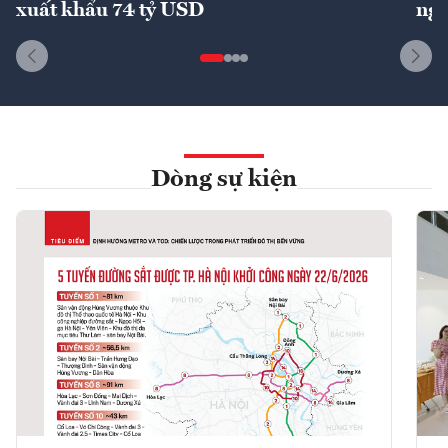
xuất khẩu 74 tỷ USD
ngu
Dòng sự kiện