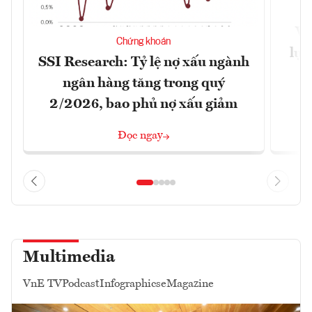
VN
Chứng khoán
lực
SSI Research: Tỷ lệ nợ xấu ngành
ngân hàng tăng trong quý
2/2026, bao phủ nợ xấu giảm
Đọc ngay
Multimedia
VnE TV
Podcast
Infographics
eMagazine