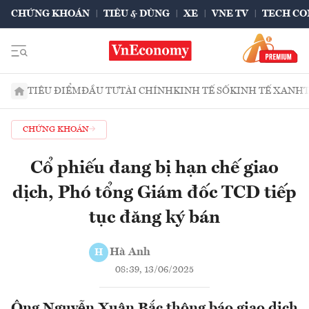
CHỨNG KHOÁN
TIÊU & DÙNG
XE
VNE TV
TECH CO
TIÊU ĐIỂM
ĐẦU TƯ
TÀI CHÍNH
KINH TẾ SỐ
KINH TẾ XANH
CHỨNG KHOÁN
Cổ phiếu đang bị hạn chế giao
dịch, Phó tổng Giám đốc TCD tiếp
tục đăng ký bán
Hà Anh
H
08:39, 13/06/2025
Ông Nguyễn Xuân Bắc thông báo giao dịch