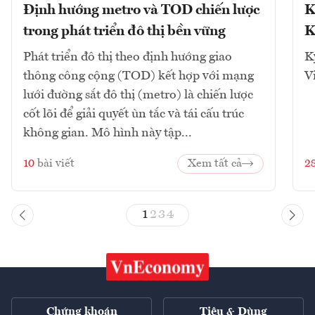
Định hướng metro và TOD chiến lược
K
trong phát triển đô thị bền vững
K
Phát triển đô thị theo định hướng giao
K
thông công cộng (TOD) kết hợp với mạng
V
lưới đường sắt đô thị (metro) là chiến lược
cốt lõi để giải quyết ùn tắc và tái cấu trúc
không gian. Mô hình này tập...
10
bài viết
Xem tất cả
2
1
2
3
4
Chứng khoán
Tiêu & Dùng