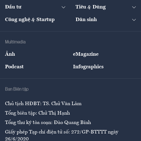
Chuyển động 24h
Đối thoại
The Guide
Video
Đầu tư
Tiêu & Dùng
Quản trị số
Cafe BĐS
Thị trường
Kinh doanh
Kết nối
Tạp chí kinh tế Việt Nam
eMagazine
Nhà đầu tư
Du lịch
Công nghệ & Startup
Dân sinh
Tư vấn
Nông sản
Doanh nhân
Tư vấn Tiêu & Dùng
Infographics
Hạ tầng
Sức khỏe
Khung pháp lý
Doanh nghiệp
Địa phương
Thị trường
Bảo hiểm
Multimedia
Sự kiện
Nhân lực
Ảnh
eMagazine
Đẹp +
An sinh
Podcast
Infographics
Giải trí
Y tế
Nhà
Ban Biên tập
Ẩm thực
Chủ tịch HĐBT: TS. Chử Văn Lâm
Tổng biên tập: Chử Thị Hạnh
Tổng thư ký tòa soạn: Đào Quang Bính
Giấy phép Tạp chí điện tử số: 272/GP-BTTTT ngày
26/6/2020