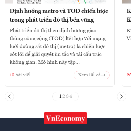
Định hướng metro và TOD chiến lược
K
trong phát triển đô thị bền vững
K
Phát triển đô thị theo định hướng giao
K
thông công cộng (TOD) kết hợp với mạng
V
lưới đường sắt đô thị (metro) là chiến lược
cốt lõi để giải quyết ùn tắc và tái cấu trúc
không gian. Mô hình này tập...
10
bài viết
Xem tất cả
2
1
2
3
4