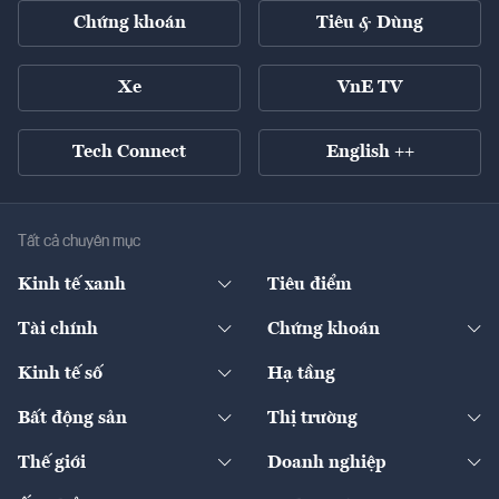
Chứng khoán
Tiêu & Dùng
Xe
VnE TV
Tech Connect
English ++
Tất cả chuyên mục
Kinh tế xanh
Tiêu điểm
Chuyển động xanh
Tài chính
Chứng khoán
Pháp lý
Ngân hàng
Doanh nghiệp niêm yết
Kinh tế số
Hạ tầng
Thương hiệu xanh
Thị trường vốn
Thị trường
Sản phẩm - Thị trường
Bất động sản
Thị trường
Diễn đàn
Thuế
Đầu tư
Tài sản số
Chính sách
Xuất nhập khẩu
Thế giới
Doanh nghiệp
Bảo hiểm
Quốc tế
Dịch vụ số
Thị trường
Khung pháp lý
Kinh tế
Chuyển động