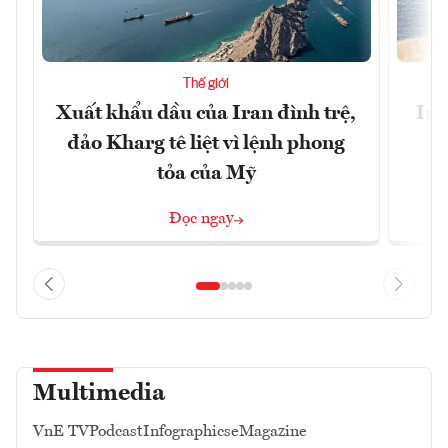
Thế giới
Xuất khẩu dầu của Iran đình trệ,
Ira
đảo Kharg tê liệt vì lệnh phong
tỏa của Mỹ
Đọc ngay
Multimedia
VnE TV
Podcast
Infographics
eMagazine