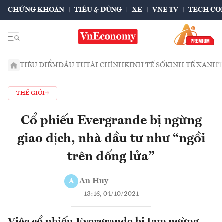
CHỨNG KHOÁN
TIÊU & DÙNG
XE
VNE TV
TECH CO
TIÊU ĐIỂM
ĐẦU TƯ
TÀI CHÍNH
KINH TẾ SỐ
KINH TẾ XANH
THẾ GIỚI
Cổ phiếu Evergrande bị ngừng
giao dịch, nhà đầu tư như “ngồi
trên đống lửa”
An Huy
A
13:16, 04/10/2021
Việc cổ phiếu Evergrande bị tạm ngừng