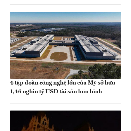
4 tập đoàn công nghệ lớn của Mỹ sở hữu
1,46 nghìn tỷ USD tài sản hữu hình