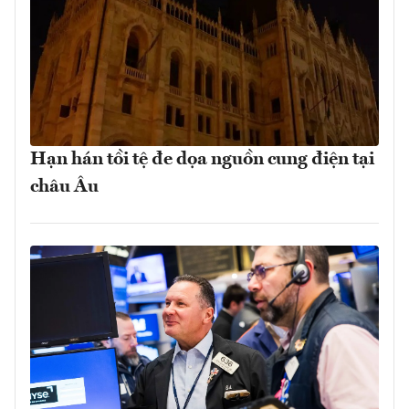
Hạn hán tồi tệ đe dọa nguồn cung điện tại
châu Âu