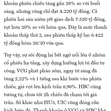
khoản phiên chiều tăng gần 28% so với buổi
sáng, nhưng cũng chỉ đạt 4.220 tỷ đồng. Cả
phiên hai sàn niêm yết giao dịch 7.520 tỷ đồng,
tụt hơn 20% so với hôm qua. Đây là mức thanh
khoản thấp thứ 2, sau phiên thấp kỷ lục 6.422
tỷ đồng hôm 26/10 vừa qua.
Tuy vậy, sự sôi động lại bất ngờ nổi lên ở nhóm
cổ phiếu hạ tầng, xây dựng hưởng lợi từ đầu tư
công. VCG phát pháo sớm, ngay từ sáng đã
tăng 2,22% và 1 tiếng sau khi bước vào phiên
chiều, giá vọt lên kịch trần 6,96%. HBC cũng
tương tự, chưa tới 2h chiều đã chạm tới giá
trần. Số khác như HU3, UIC cũng đóng cửa
kịch biên độ. Thanh khoản ở VCG và HBC khá