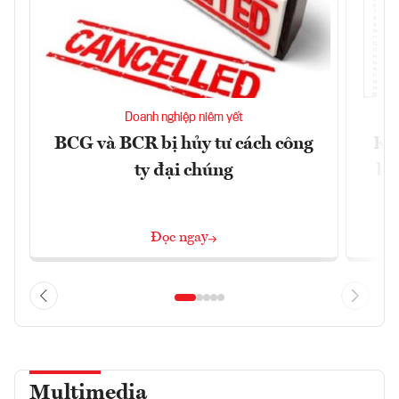
Doanh nghiệp niêm yết
BCG và BCR bị hủy tư cách công
Kh
ty đại chúng
ba
Đọc ngay
Multimedia