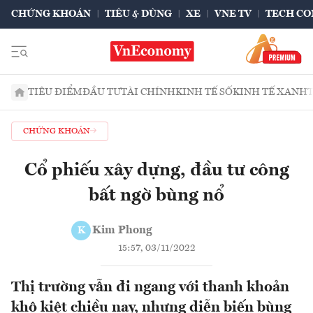
CHỨNG KHOÁN
TIÊU & DÙNG
XE
VNE TV
TECH CO
TIÊU ĐIỂM
ĐẦU TƯ
TÀI CHÍNH
KINH TẾ SỐ
KINH TẾ XANH
CHỨNG KHOÁN
Cổ phiếu xây dựng, đầu tư công
bất ngờ bùng nổ
Kim Phong
K
15:57, 03/11/2022
Thị trường vẫn đi ngang với thanh khoản
khô kiệt chiều nay, nhưng diễn biến bùng