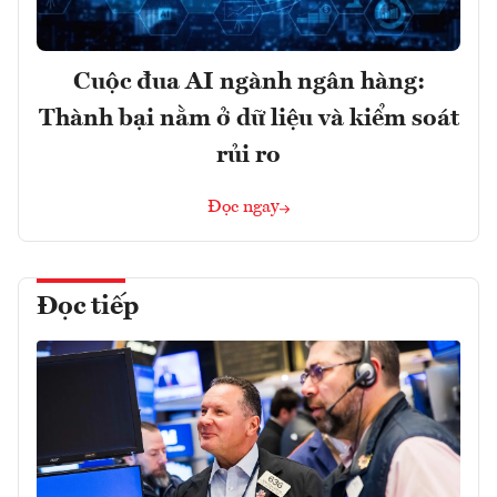
Cuộc đua AI ngành ngân hàng:
Thành bại nằm ở dữ liệu và kiểm soát
rủi ro
Đọc ngay
Đọc tiếp