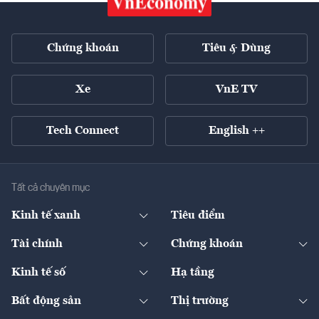
Chứng khoán
Tiêu & Dùng
Xe
VnE TV
Tech Connect
English ++
Tất cả chuyên mục
Kinh tế xanh
Tiêu điểm
Chuyển động xanh
Tài chính
Chứng khoán
Pháp lý
Ngân hàng
Doanh nghiệp niêm yết
Kinh tế số
Hạ tầng
Thương hiệu xanh
Thị trường vốn
Thị trường
Sản phẩm - Thị trường
Bất động sản
Thị trường
Diễn đàn
Thuế
Đầu tư
Tài sản số