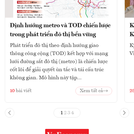
Định hướng metro và TOD chiến lược
K
trong phát triển đô thị bền vững
K
Phát triển đô thị theo định hướng giao
K
thông công cộng (TOD) kết hợp với mạng
V
lưới đường sắt đô thị (metro) là chiến lược
cốt lõi để giải quyết ùn tắc và tái cấu trúc
không gian. Mô hình này tập...
10
bài viết
Xem tất cả
2
1
2
3
4