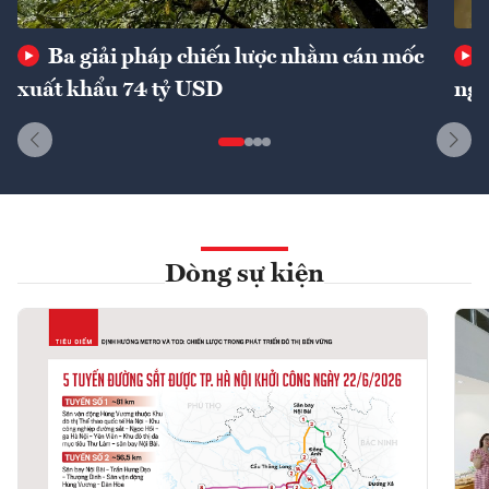
Ba giải pháp chiến lược nhằm cán mốc
xuất khẩu 74 tỷ USD
ngu
Dòng sự kiện