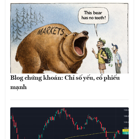
Blog chứng khoán: Chỉ số yếu, cổ phiếu
mạnh