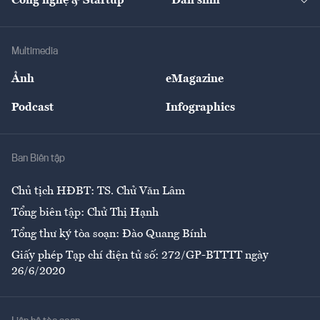
Công nghệ & Startup
Dân sinh
Tư vấn
Nông sản
Doanh nhân
Tư vấn Tiêu & Dùng
Infographics
Hạ tầng
Sức khỏe
Khung pháp lý
Doanh nghiệp
Địa phương
Thị trường
Bảo hiểm
Multimedia
Sự kiện
Nhân lực
Ảnh
eMagazine
Đẹp +
An sinh
Podcast
Infographics
Giải trí
Y tế
Nhà
Ban Biên tập
Ẩm thực
Chủ tịch HĐBT: TS. Chử Văn Lâm
Tổng biên tập: Chử Thị Hạnh
Tổng thư ký tòa soạn: Đào Quang Bính
Giấy phép Tạp chí điện tử số: 272/GP-BTTTT ngày
26/6/2020