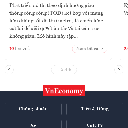
Phát triển đô thị theo định hướng giao
K
thông công cộng (TOD) kết hợp với mạng
V
lưới đường sắt đô thị (metro) là chiến lược
cốt lõi để giải quyết ùn tắc và tái cấu trúc
không gian. Mô hình này tập...
10
bài viết
Xem tất cả
2
1
2
3
4
Chứng khoán
Tiêu & Dùng
Xe
VnE TV