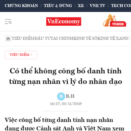
CHỨNG KHOÁN
TIÊU & DÙNG
XE
VNE TV
TECH CO
TIÊU ĐIỂM
ĐẦU TƯ
TÀI CHÍNH
KINH TẾ SỐ
KINH TẾ XANH
TIÊU ĐIỂM
Có thể không công bố danh tính
từng nạn nhân vì lý do nhân đạo
B.H
B
14:27, 05/11/2019
Việc công bố từng danh tính nạn nhân
đang được Cảnh sát Anh và Việt Nam xem