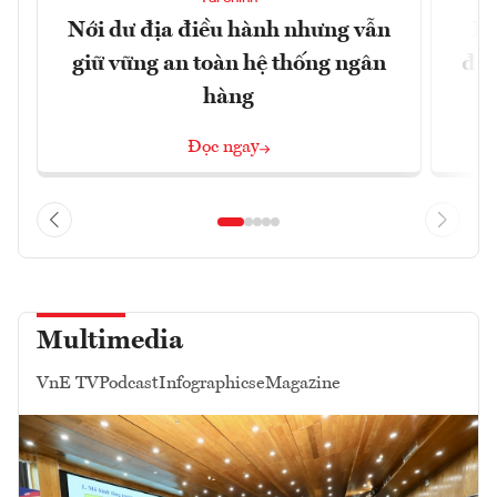
Nới dư địa điều hành nhưng vẫn
Đổ
giữ vững an toàn hệ thống ngân
đột
hàng
Đọc ngay
Multimedia
VnE TV
Podcast
Infographics
eMagazine