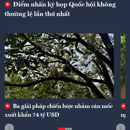
Điểm nhấn kỳ họp Quốc hội không
thường lệ lần thứ nhất
Ba giải pháp chiến lược nhằm cán mốc
xuất khẩu 74 tỷ USD
ngu