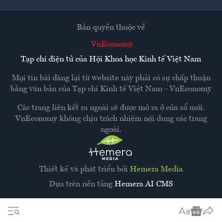
Bản quyền thuộc về
VnEconomy
Tạp chí điện tử của Hội Khoa học Kinh tế Việt Nam
Mọi tin bài đăng lại từ website này phải có sự chấp thuận
bằng văn bản của
Tạp chí Kinh tế Việt Nam - VnEconomy
Các trang liên kết ra ngoài sẽ được mở ra ở cửa sổ mới.
VnEconomy không chịu trách nhiệm nội dung các trang
ngoài.
Thiết kế và phát triển bởi
Hemera Media
Dựa trên nền tảng
Hemera AI CMS