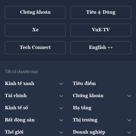
Chứng khoán
Tiêu & Dùng
Xe
VnE TV
Tech Connect
English ++
Tất cả chuyên mục
Kinh tế xanh
Tiêu điểm
Chuyển động xanh
Tài chính
Chứng khoán
Pháp lý
Ngân hàng
Doanh nghiệp niêm yết
Kinh tế số
Hạ tầng
Thương hiệu xanh
Thị trường vốn
Thị trường
Sản phẩm - Thị trường
Bất động sản
Thị trường
Diễn đàn
Thuế
Đầu tư
Tài sản số
Chính sách
Xuất nhập khẩu
Thế giới
Doanh nghiệp
Bảo hiểm
Quốc tế