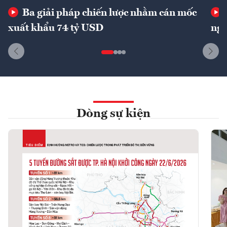
Ba giải pháp chiến lược nhằm cán mốc
xuất khẩu 74 tỷ USD
ngu
Dòng sự kiện