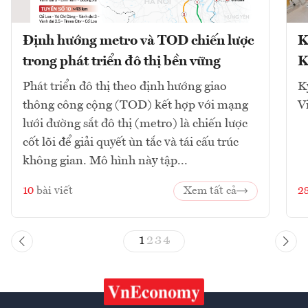
Định hướng metro và TOD chiến lược
K
trong phát triển đô thị bền vững
K
Phát triển đô thị theo định hướng giao
K
thông công cộng (TOD) kết hợp với mạng
V
lưới đường sắt đô thị (metro) là chiến lược
cốt lõi để giải quyết ùn tắc và tái cấu trúc
không gian. Mô hình này tập...
10
bài viết
Xem tất cả
2
1
2
3
4