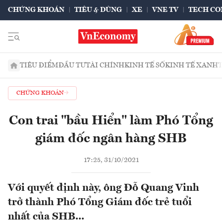
CHỨNG KHOÁN
TIÊU & DÙNG
XE
VNE TV
TECH CO
TIÊU ĐIỂM
ĐẦU TƯ
TÀI CHÍNH
KINH TẾ SỐ
KINH TẾ XANH
CHỨNG KHOÁN
Con trai "bầu Hiển" làm Phó Tổng
giám đốc ngân hàng SHB
17:25, 31/10/2021
Với quyết định này, ông Đỗ Quang Vinh
trở thành Phó Tổng Giám đốc trẻ tuổi
nhất của SHB...