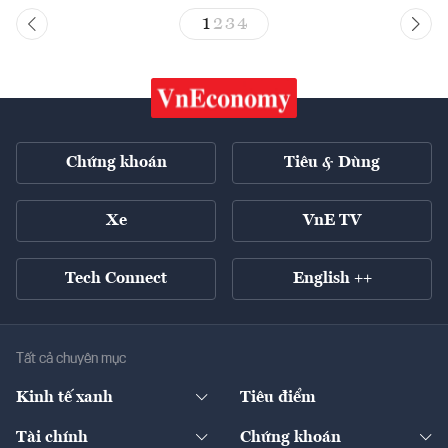
1
2
3
4
Chứng khoán
Tiêu & Dùng
Xe
VnE TV
Tech Connect
English ++
Tất cả chuyên mục
Kinh tế xanh
Tiêu điểm
Chuyển động xanh
Tài chính
Chứng khoán