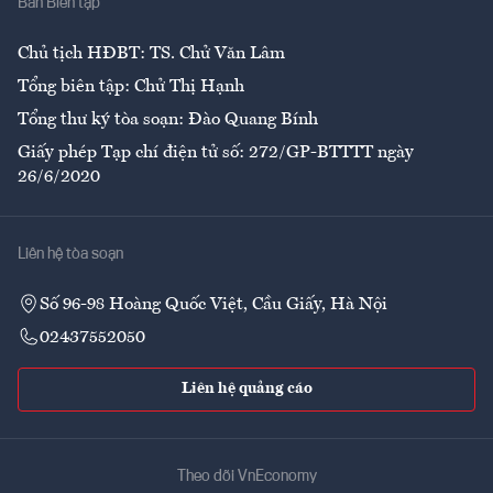
Ban Biên tập
Ẩm thực
Chủ tịch HĐBT: TS. Chử Văn Lâm
Tổng biên tập: Chử Thị Hạnh
Tổng thư ký tòa soạn: Đào Quang Bính
Giấy phép Tạp chí điện tử số: 272/GP-BTTTT ngày
26/6/2020
Liên hệ tòa soạn
Số 96-98 Hoàng Quốc Việt, Cầu Giấy, Hà Nội
02437552050
Liên hệ quảng cáo
Theo dõi VnEconomy