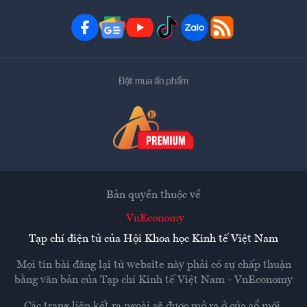
Đặt mua ấn phẩm
Bản quyền thuộc về
VnEconomy
Tạp chí điện tử của Hội Khoa học Kinh tế Việt Nam
Mọi tin bài đăng lại từ website này phải có sự chấp thuận
bằng văn bản của
Tạp chí Kinh tế Việt Nam - VnEconomy
Các trang liên kết ra ngoài sẽ được mở ra ở cửa sổ mới.