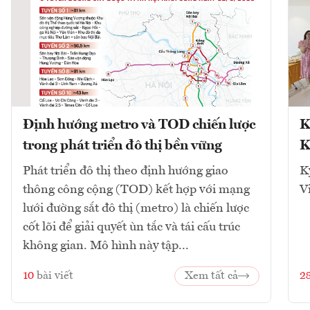
Định hướng metro và TOD chiến lược
K
trong phát triển đô thị bền vững
K
Phát triển đô thị theo định hướng giao
K
thông công cộng (TOD) kết hợp với mạng
V
lưới đường sắt đô thị (metro) là chiến lược
cốt lõi để giải quyết ùn tắc và tái cấu trúc
không gian. Mô hình này tập...
10
bài viết
Xem tất cả
2