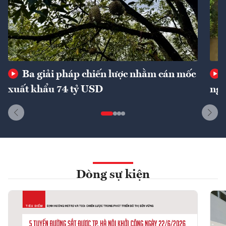
Ba giải pháp chiến lược nhằm cán mốc
xuất khẩu 74 tỷ USD
ngu
Dòng sự kiện