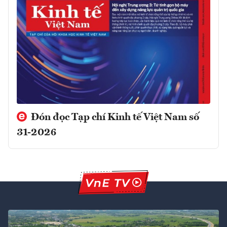
Đón đọc Tạp chí Kinh tế Việt Nam số
31-2026