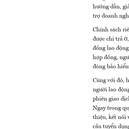
hướng dẫn, giả
trợ doanh nghi
Chính sách riê
được chi trả 0
đồng lao động 
hợp đồng, ngư
đóng bảo hiểm 
Cùng với đó, 
người lao độn
phiên giao dịc
Ngay trong qu
thiệu, kết nối
cầu tuyển dụn