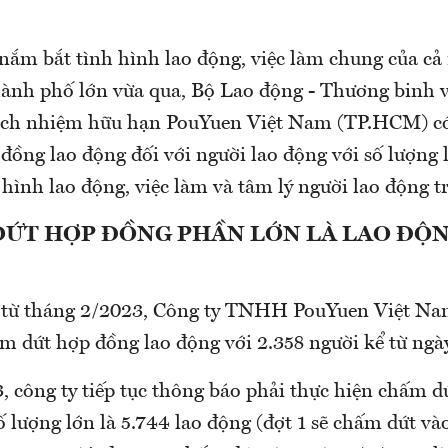
nắm bắt tình hình lao động, việc làm chung của cả 
thành phố lớn vừa qua, Bộ Lao động - Thương binh 
ách nhiệm hữu hạn PouYuen Việt Nam (TP.HCM) có
ồng lao động đối với người lao động với số lượng l
hình lao động, việc làm và tâm lý người lao động tr
DỨT HỢP ĐỒNG PHẦN LỚN LÀ LAO ĐỘ
 từ tháng 2/2023, Công ty TNHH PouYuen Việt Na
m dứt hợp đồng lao động với 2.358 người kể từ ngà
, công ty tiếp tục thông báo phải thực hiện chấm 
ố lượng lớn là 5.744 lao động (đợt 1 sẽ chấm dứt và