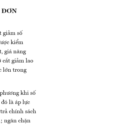
M ĐƠN
t giảm số
được kiểm
t, giá năng
ơ cắt giảm lao
c lớn trong
a phương khi số
đó là áp lực
 trả chính sách
h; ngăn chặn