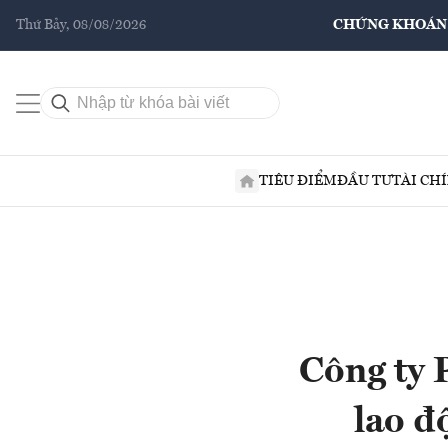
Thứ Bảy, 08/08/2026
CHỨNG KHOÁN
TIÊU ĐIỂM
ĐẦU TƯ
TÀI CH
Công ty 
lao đ