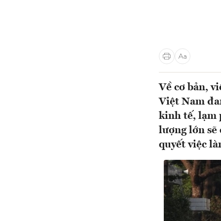
Về cơ bản, v
Việt Nam đan
kinh tế, lạm
lượng lớn sẽ
quyết việc l