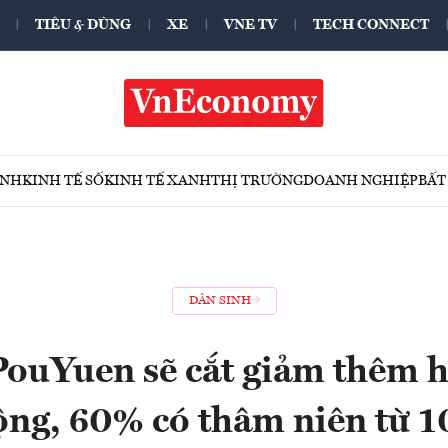
TIÊU & DÙNG
XE
VNE TV
TECH CONNECT
ÍNH
KINH TẾ SỐ
KINH TẾ XANH
THỊ TRƯỜNG
DOANH NGHIỆP
BẤT
DÂN SINH
PouYuen sẽ cắt giảm thêm 
ộng, 60% có thâm niên từ 