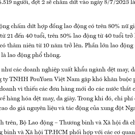
.519 người, đợt 2 sẽ chấm dứt vào ngày 8/7/2023 là
động chấm dứt hợp đồng lao động có trên 80% nữ gi
ừ 21 đến 40 tuổi, trên 50% lao động từ 40 tuổi trở
có thâm niên từ 10 năm trở lên. Phần lớn lao độn
 là lao động phổ thông.
 như các doanh nghiệp xuất khẩu ngành dệt may, d
ng ty TNHH PouYuen Việt Nam gặp khó khăn buộc p
doanh vì thiếu các đơn hàng mới do các nước thắt ch
ề hàng hóa dệt may, da giày. Trong khi đó, chi phí
cao do giá nguyên liệu và tác động của xung đột Ng
nh trên, Bộ Lao động – Thương binh và Xã hội đã c
 binh và Xã hội TP.HCM phối hợp với các cơ quan