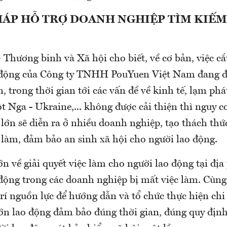
PHÁP HỖ TRỢ DOANH NGHIỆP TÌM KIẾ
Thương binh và Xã hội cho biết, về cơ bản, việc cắ
o động của Công ty TNHH PouYuen Việt Nam đang 
n, trong thời gian tới các vấn đề về kinh tế, lạm phá
t Nga - Ukraine,... không được cải thiện thì nguy c
lớn sẽ diễn ra ở nhiều doanh nghiệp, tạo thách thứ
c làm, đảm bảo an sinh xã hội cho người lao động.
lớn về giải quyết việc làm cho người lao động tại đị
động trong các doanh nghiệp bị mất việc làm. Cùng 
trí nguồn lực để hướng dẫn và tổ chức thực hiện chi
lớn lao động đảm bảo đúng thời gian, đúng quy địn