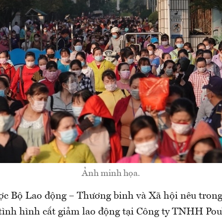
Ảnh minh họa.
c Bộ Lao động – Thương binh và Xã hội nêu trong
tình hình cắt giảm lao động tại Công ty TNHH Pou