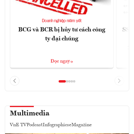
Doanh nghiệp niêm yết
BCG và BCR bị hủy tư cách công
SSI 
ty đại chúng
2/
Đọc ngay
Multimedia
VnE TV
Podcast
Infographics
eMagazine