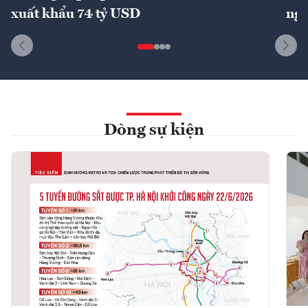
xuất khẩu 74 tỷ USD
ngu
Dòng sự kiện