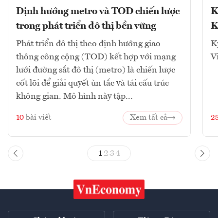
Định hướng metro và TOD chiến lược
K
trong phát triển đô thị bền vững
K
Phát triển đô thị theo định hướng giao
K
thông công cộng (TOD) kết hợp với mạng
V
lưới đường sắt đô thị (metro) là chiến lược
cốt lõi để giải quyết ùn tắc và tái cấu trúc
không gian. Mô hình này tập...
10
bài viết
Xem tất cả
2
1
2
3
4