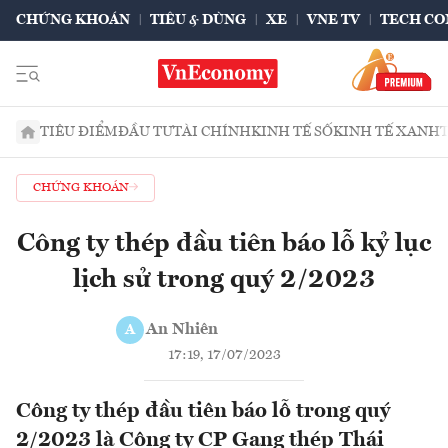
CHỨNG KHOÁN
TIÊU & DÙNG
XE
VNE TV
TECH CO
TIÊU ĐIỂM
ĐẦU TƯ
TÀI CHÍNH
KINH TẾ SỐ
KINH TẾ XANH
CHỨNG KHOÁN
Công ty thép đầu tiên báo lỗ kỷ lục
lịch sử trong quý 2/2023
An Nhiên
A
17:19, 17/07/2023
Công ty thép đầu tiên báo lỗ trong quý
2/2023 là Công ty CP Gang thép Thái