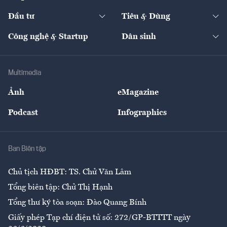
Start-up
Dự án
Công nghiệp
Chuyển động 24h
Đối thoại
The Guide
Video
Đầu tư
Tiêu & Dùng
Quản trị số
Cafe BĐS
Thị trường
Kinh doanh
Kết nối
Tạp chí kinh tế Việt Nam
eMagazine
Nhà đầu tư
Du lịch
Công nghệ & Startup
Dân sinh
Tư vấn
Nông sản
Doanh nhân
Tư vấn Tiêu & Dùng
Infographics
Hạ tầng
Sức khỏe
Khung pháp lý
Doanh nghiệp
Địa phương
Thị trường
Bảo hiểm
Multimedia
Sự kiện
Nhân lực
Ảnh
eMagazine
Đẹp +
An sinh
Podcast
Infographics
Giải trí
Y tế
Nhà
Ban Biên tập
Ẩm thực
Chủ tịch HĐBT: TS. Chử Văn Lâm
Tổng biên tập: Chử Thị Hạnh
Tổng thư ký tòa soạn: Đào Quang Bính
Giấy phép Tạp chí điện tử số: 272/GP-BTTTT ngày