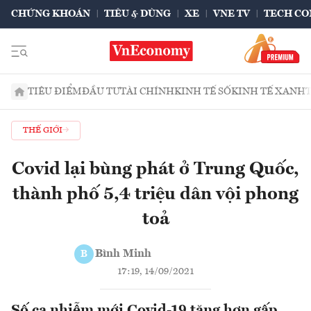
CHỨNG KHOÁN
TIÊU & DÙNG
XE
VNE TV
TECH CO
TIÊU ĐIỂM
ĐẦU TƯ
TÀI CHÍNH
KINH TẾ SỐ
KINH TẾ XANH
THẾ GIỚI
Covid lại bùng phát ở Trung Quốc,
thành phố 5,4 triệu dân vội phong
toả
Bình Minh
B
17:19, 14/09/2021
Số ca nhiễm mới Covid-19 tăng hơn gấp