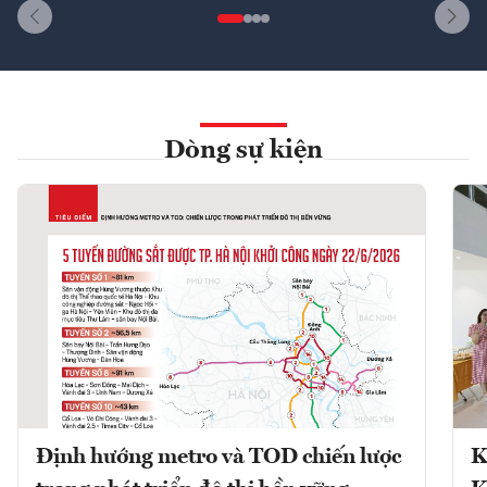
Dòng sự kiện
Định hướng metro và TOD chiến lược
K