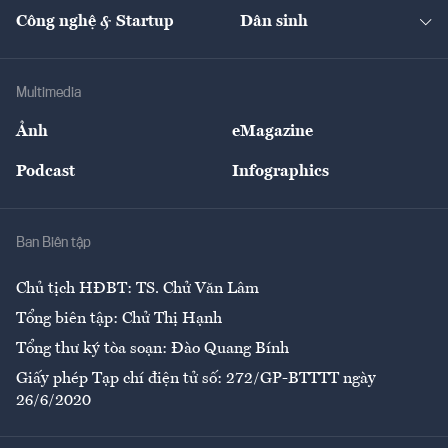
Tạp chí kinh tế Việt Nam
eMagazine
Nhà đầu tư
Du lịch
Công nghệ & Startup
Dân sinh
Tư vấn
Nông sản
Doanh nhân
Tư vấn Tiêu & Dùng
Infographics
Hạ tầng
Sức khỏe
Khung pháp lý
Doanh nghiệp
Địa phương
Thị trường
Bảo hiểm
Multimedia
Sự kiện
Nhân lực
Ảnh
eMagazine
Đẹp +
An sinh
Podcast
Infographics
Giải trí
Y tế
Nhà
Ban Biên tập
Ẩm thực
Chủ tịch HĐBT: TS. Chử Văn Lâm
Tổng biên tập: Chử Thị Hạnh
Tổng thư ký tòa soạn: Đào Quang Bính
Giấy phép Tạp chí điện tử số: 272/GP-BTTTT ngày
26/6/2020