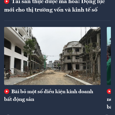
Tài sản thực được mã hóa: Động lực
mới cho thị trường vốn và kinh tế số
Bãi bỏ một số điều kiện kinh doanh
bất động sản
nôn
bất