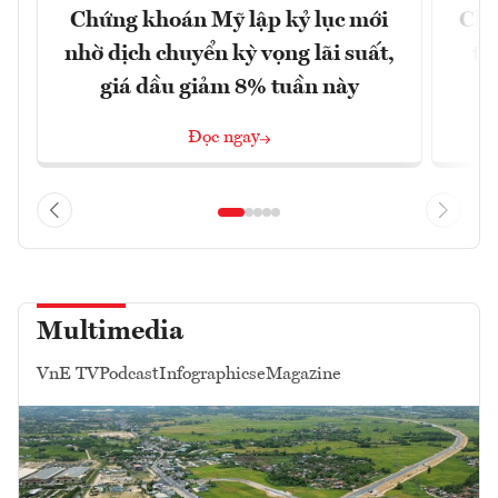
Chứng khoán Mỹ lập kỷ lục mới
Chí
nhờ dịch chuyển kỳ vọng lãi suất,
tr
giá dầu giảm 8% tuần này
Đọc ngay
Multimedia
VnE TV
Podcast
Infographics
eMagazine