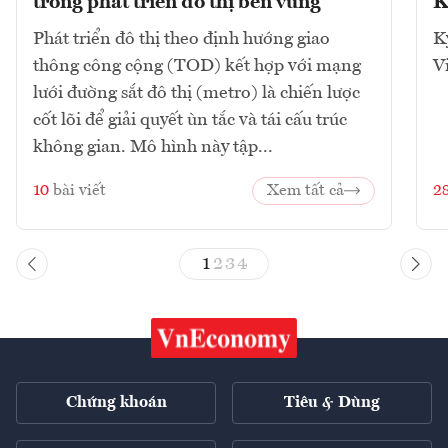
trong phát triển đô thị bền vững
K
Phát triển đô thị theo định hướng giao
K
thông công cộng (TOD) kết hợp với mạng
V
lưới đường sắt đô thị (metro) là chiến lược
cốt lõi để giải quyết ùn tắc và tái cấu trúc
không gian. Mô hình này tập...
10
bài viết
Xem tất cả
2
1
2
3
4
Chứng khoán
Tiêu & Dùng