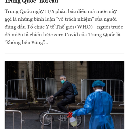
Trung Quốc “nổi cáu”
Trung Quốc ngày 11/5 phản bác điều mà nước này
gọi là những bình luận “vô trách nhiệm” của người
đứng đầu Tổ chức Y tế Thế giới (WHO) - người trước
đó miêu tả chiến lược zero Covid của Trung Quốc là
“không bền vững”...