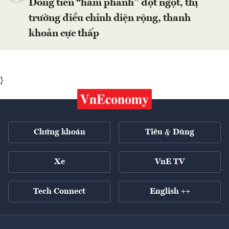
Dòng tiền “hãm phanh” đột ngột, thị
trường điều chỉnh diện rộng, thanh
khoản cực thấp
}
Chứng khoán
Tiêu & Dùng
Xe
VnE TV
Tech Connect
English ++