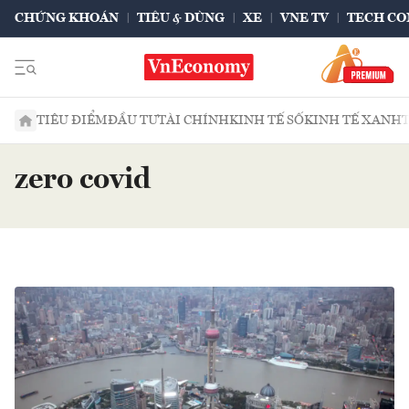
CHỨNG KHOÁN
TIÊU & DÙNG
XE
VNE TV
TECH CO
TIÊU ĐIỂM
ĐẦU TƯ
TÀI CHÍNH
KINH TẾ SỐ
KINH TẾ XANH
zero covid