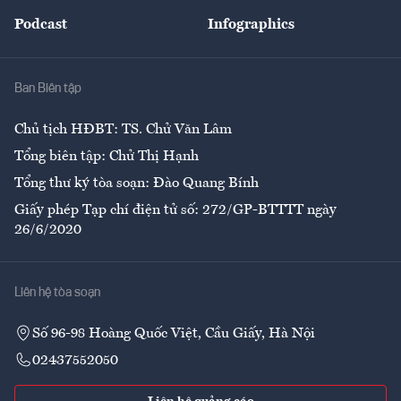
Đẹp +
An sinh
Podcast
Infographics
Giải trí
Y tế
Nhà
Ban Biên tập
Ẩm thực
Chủ tịch HĐBT: TS. Chử Văn Lâm
Tổng biên tập: Chử Thị Hạnh
Tổng thư ký tòa soạn: Đào Quang Bính
Giấy phép Tạp chí điện tử số: 272/GP-BTTTT ngày
26/6/2020
Liên hệ tòa soạn
Số 96-98 Hoàng Quốc Việt, Cầu Giấy, Hà Nội
02437552050