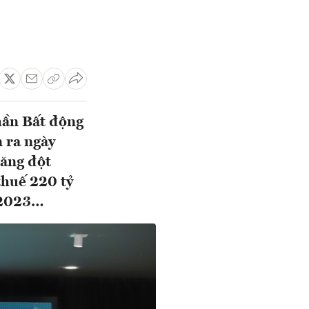
hần Bất động
 ra ngày
tăng đột
thuế 220 tỷ
m 2023…