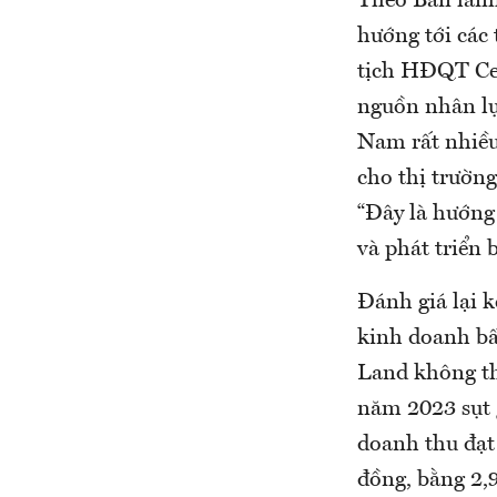
Theo Ban lãnh
hướng tới các
tịch HĐQT Cen
nguồn nhân lự
Nam rất nhiều
cho thị trường
“Đây là hướng
và phát triển 
Đánh giá lại 
kinh doanh bấ
Land không th
năm 2023 sụt 
doanh thu đạt 
đồng, bằng 2,9