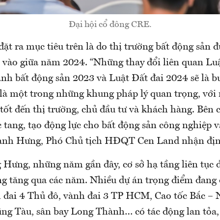
Đại hội cổ đông CRE.
ặt ra mục tiêu trên là do thị trường bất động sản đ
i vào giữa năm 2024. “Những thay đổi liên quan Lu
nh bất động sản 2023 và Luật Đất đai 2024 sẽ là bư
 là một trong những khung pháp lý quan trọng, với
tốt đến thị trường, chủ đầu tư và khách hàng. Bên 
c tang, tạo động lực cho bất động sản công nghiệp v
nh Hưng, Phó Chủ tịch HĐQT Cen Land nhận địn
 Hưng, những năm gần đây, cơ sở hạ tầng liên tục đ
ng tăng qua các năm. Nhiều dự án trọng điểm đang 
 đai 4 Thủ đô, vành đai 3 TP HCM, Cao tốc Bắc – 
ng Tàu, sân bay Long Thành… có tác động lan tỏa,