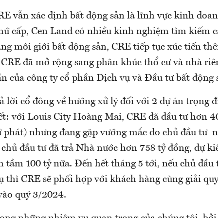
RE vẫn xác định bất động sản là lĩnh vực kinh doan
hứ cấp, Cen Land có nhiều kinh nghiệm tìm kiếm c
ảng môi giới bất động sản, CRE tiếp tục xúc tiến t
 CRE đã mở rộng sang phân khúc thổ cư và nhà riên
ần của công ty cổ phần Dịch vụ và Đầu tư bất động
rả lời cổ đông về hướng xử lý đối với 2 dự án trọng
ết: với Louis City Hoàng Mai, CRE đã đầu tư hơn 40
ứ phát) nhưng đang gặp vướng mắc do chủ đầu tư n
 chủ đầu tư đã trả Nhà nước hơn 758 tỷ đồng, dự ki
m tầm 100 tỷ nữa. Đến hết tháng 5 tới, nếu chủ đầu
 thì CRE sẽ phối hợp với khách hàng cùng giải quyế
vào quý 3/2024.