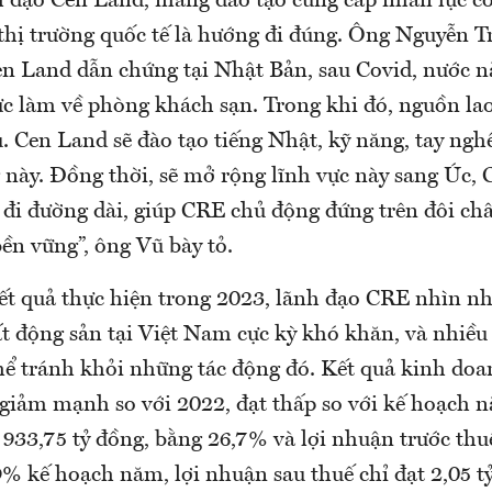
 đạo Cen Land, mảng đào tạo cung cấp nhân lực có
 thị trường quốc tế là hướng đi đúng. Ông Nguyễn 
 Land dẫn chứng tại Nhật Bản, sau Covid, nước n
c làm về phòng khách sạn. Trong khi đó, nguồn lao
. Cen Land sẽ đào tạo tiếng Nhật, kỹ năng, tay ngh
 này. Đồng thời, sẽ mở rộng lĩnh vực này sang Úc, 
 đi đường dài, giúp CRE chủ động đứng trên đôi c
bền vững”, ông Vũ bày tỏ.
kết quả thực hiện trong 2023, lãnh đạo CRE nhìn n
t động sản tại Việt Nam cực kỳ khó khăn, và nhiều 
ể tránh khỏi những tác động đó. Kết quả kinh doa
giảm mạnh so với 2022, đạt thấp so với kế hoạch n
933,75 tỷ đồng, bằng 26,7% và lợi nhuận trước thuế
% kế hoạch năm, lợi nhuận sau thuế chỉ đạt 2,05 t