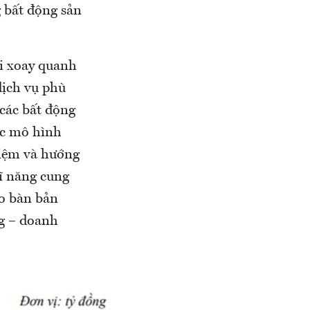
g bất động sản
i xoay quanh
dịch vụ phù
 các bất động
ác mô hình
hiệm và hướng
ĩ năng cung
ạo bàn bản
ng – doanh