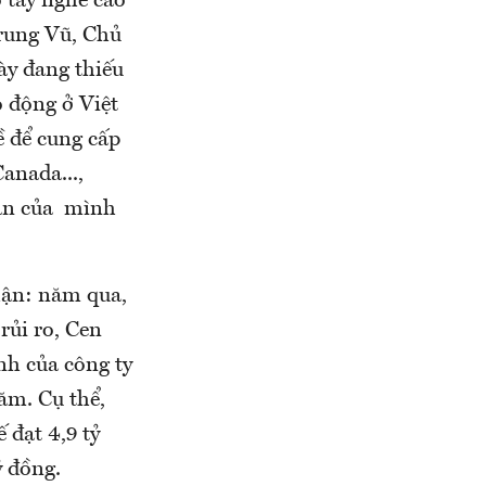
 tay nghề cao
Trung Vũ, Chủ
ày đang thiếu
 động ở Việt
ề để cung cấp
Canada...,
hân của mình
hận: năm qua,
rủi ro, Cen
nh của công ty
ăm. Cụ thể,
 đạt 4,9 tỷ
ỷ đồng.