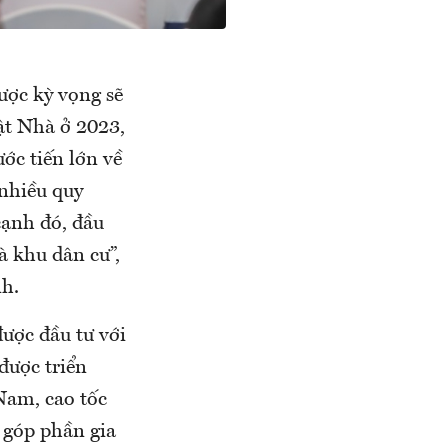
ược kỳ vọng sẽ
ật Nhà ở 2023,
ớc tiến lớn về
 nhiều quy
cạnh đó, đầu
à khu dân cư”,
h.
ược đầu tư với
được triển
Nam, cao tốc
 góp phần gia