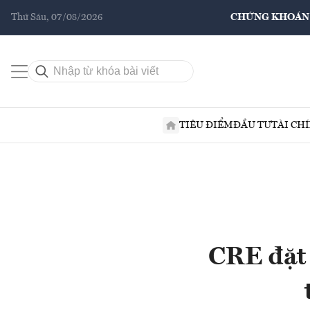
Thứ Sáu, 07/08/2026
CHỨNG KHOÁN
TIÊU ĐIỂM
ĐẦU TƯ
TÀI CH
CRE đặt 