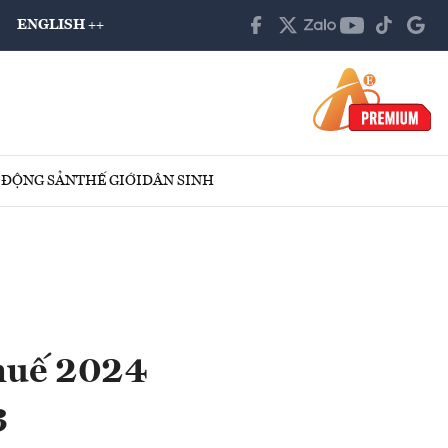
ENGLISH ++
 ĐỘNG SẢN
THẾ GIỚI
DÂN SINH
thuế 2024
3