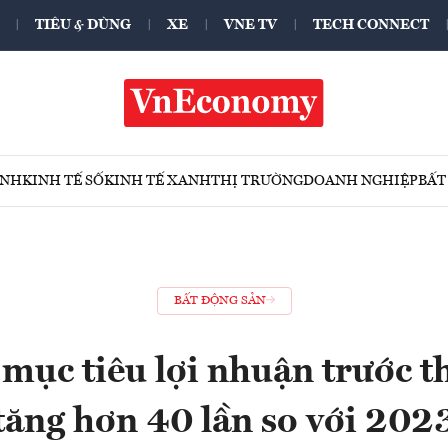
TIÊU & DÙNG
XE
VNE TV
TECH CONNECT
ÍNH
KINH TẾ SỐ
KINH TẾ XANH
THỊ TRƯỜNG
DOANH NGHIỆP
BẤT
BẤT ĐỘNG SẢN
mục tiêu lợi nhuận trước 
tăng hơn 40 lần so với 202