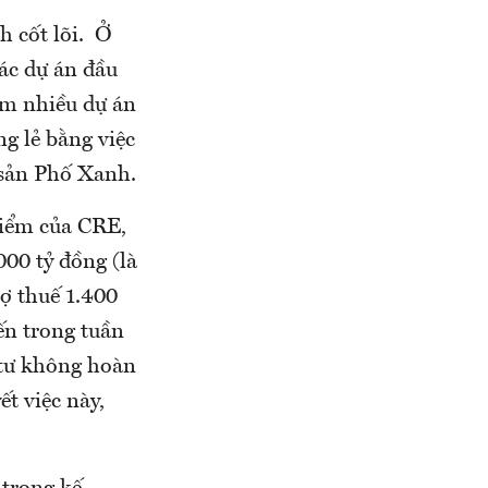
h cốt lõi. Ở
ác dự án đầu
hêm nhiều dự án
g lẻ bằng việc
 sản Phố Xanh.
 điểm của CRE,
00 tỷ đồng (là
ợ thuế 1.400
ến trong tuần
 tư không hoàn
t việc này,