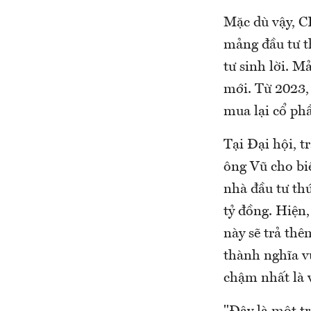
Mặc dù vậy, C
mảng đầu tư t
tư sinh lời. M
mới. Từ 2023,
mua lại cổ ph
Tại Đại hội, t
ông Vũ cho bi
nhà đầu tư th
tỷ đồng. Hiện,
này sẽ trả thê
thành nghĩa vụ
chậm nhất là 