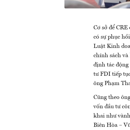
Cơ sở để CRE đ
có sự phục hồ
Luật Kinh doa
chính sách và
định tác động 
tư FDI tiếp tụ
ông Phạm Tha
Cũng theo ông
vốn đầu tư cô
khai như vành
Biên Hòa – Vũ