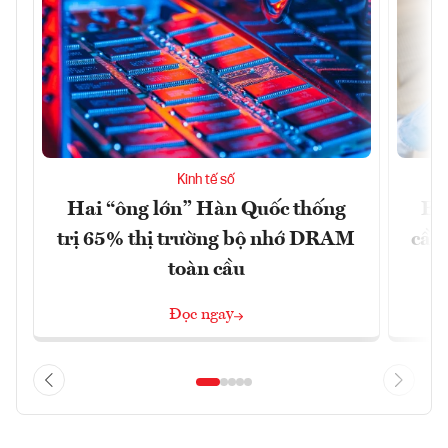
Kinh tế số
Hai “ông lớn” Hàn Quốc thống
EU
trị 65% thị trường bộ nhớ DRAM
cầu
toàn cầu
Đọc ngay