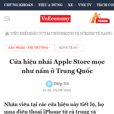
CHỨNG KHOÁN
TIÊU & DÙNG
XE
VNE TV
TECH CO
TIÊU ĐIỂM
ĐẦU TƯ
TÀI CHÍNH
KINH TẾ SỐ
KINH TẾ XANH
SẢN PHẨM - THỊ TRƯỜNG
KINH TẾ SỐ
Cửa hiệu nhái Apple Store mọc
như nấm ở Trung Quốc
Diệp Vũ
D
15:38, 24/09/2015
Nhân viên tại các cửa hiệu này tiết lộ, họ
mua điện thoại iPhone từ cả trong và