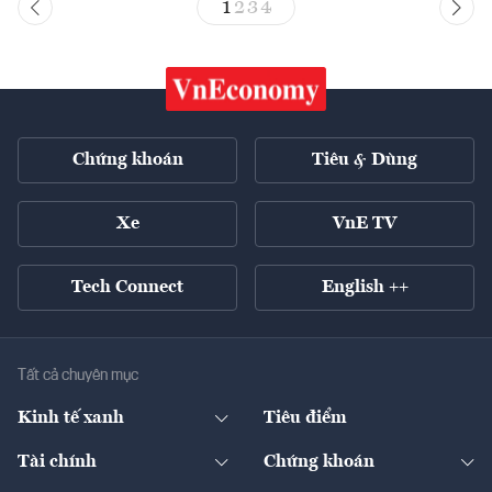
1
2
3
4
Chứng khoán
Tiêu & Dùng
Xe
VnE TV
Tech Connect
English ++
Tất cả chuyên mục
Kinh tế xanh
Tiêu điểm
Chuyển động xanh
Tài chính
Chứng khoán
Pháp lý