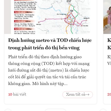
Định hướng metro và TOD chiến lược
K
trong phát triển đô thị bền vững
K
Phát triển đô thị theo định hướng giao
K
thông công cộng (TOD) kết hợp với mạng
V
lưới đường sắt đô thị (metro) là chiến lược
cốt lõi để giải quyết ùn tắc và tái cấu trúc
không gian. Mô hình này tập...
10
bài viết
Xem tất cả
2