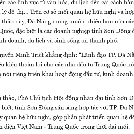
ên các lĩnh vực từ văn hóa, du lịch đến cải cách hà
lý đô thị… Trên cơ sở mối quan hệ hữu nghị và hợp
ội thảo này, Đà Nẵng mong muốn nhiều hơn nữa cá
Quốc, đặc biệt là các doanh nghiệp tỉnh Sơn Đông 
inh doanh, du lịch và sinh sống tại thành phố.
yễn Minh Triết khẳng định: “Lãnh đạo TP. Đà Nẵ
iều kiện thuận lợi cho các nhà đầu tư Trung Quốc n
nói riêng triển khai hoạt động đầu tư, kinh doanh
ội thảo, Phó Chủ tịch Hội đồng nhân đại tỉnh Sơn
biết, tỉnh Sơn Đông sẵn sàng hợp tác với TP. Đà 
y quan hệ hữu nghị, góp phần phát triển quan hệ đố
àn diện Việt Nam - Trung Quốc trong thời đại mới.