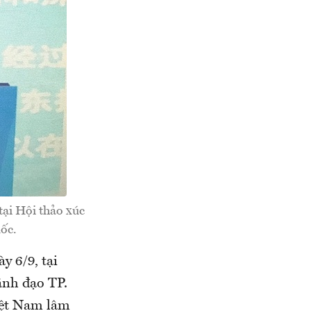
ại Hội thảo xúc
ốc.
y 6/9, tại
ãnh đạo TP.
iệt Nam lâm