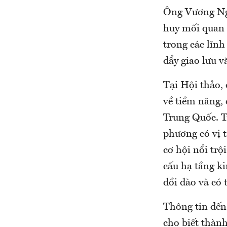
Ông Vương Ngh
huy mối quan 
trong các lĩnh
đẩy giao lưu v
Tại Hội thảo, 
về tiềm năng, 
Trung Quốc. T
phương có vị t
cơ hội nổi trộ
cấu hạ tầng k
dồi dào và có 
Thông tin đến
cho biết thành