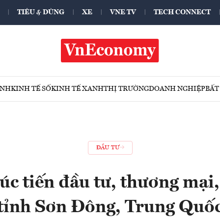
TIÊU & DÙNG
XE
VNE TV
TECH CONNECT
ÍNH
KINH TẾ SỐ
KINH TẾ XANH
THỊ TRƯỜNG
DOANH NGHIỆP
BẤT
ĐẦU TƯ
c tiến đầu tư, thương mại, 
tỉnh Sơn Đông, Trung Quố