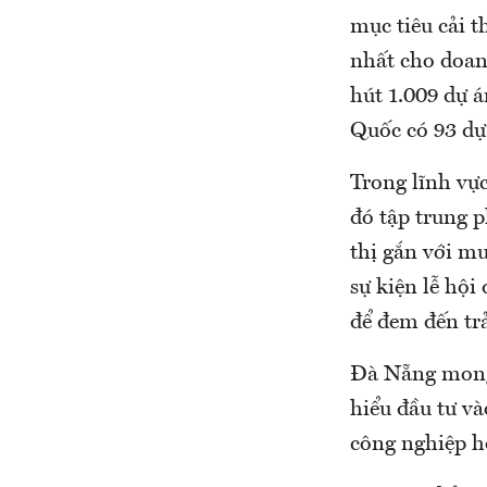
mục tiêu cải 
nhất cho doan
hút 1.009 dự 
Quốc có 93 dự
Trong lĩnh vực
đó tập trung p
thị gắn với mua
sự kiện lễ hội
để đem đến tr
Đà Nẵng mong
hiểu đầu tư và
công nghiệp hỗ 