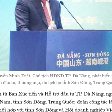
ễn Minh Triết, Chủ tịch HĐND TP. Đà Nẵng, phát biểu t
ến đầu tư, thương mại, du lịch tại tỉnh Sơn Đông, Trung Qu
 từ Ban Xúc tiến và Hỗ trợ đầu tư TP. Đà Nẵng, ngà
Nam, tỉnh Sơn Đông, Trung Quốc; đoàn công tác l
ối hợp với tỉnh Sơn Đông và Hội doanh nghiệp V