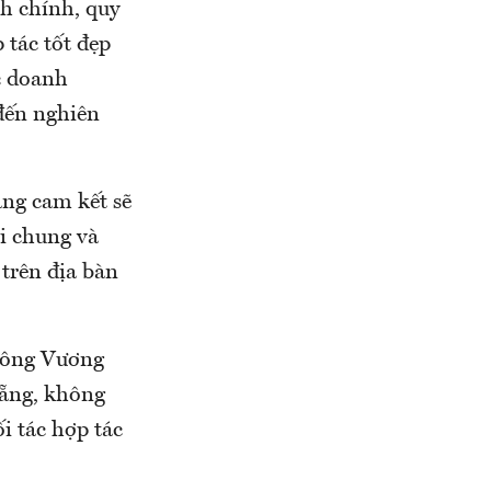
nh chính, quy
 tác tốt đẹp
c doanh
đến nghiên
ng cam kết sẽ
ói chung và
 trên địa bàn
 Đông Vương
Nẵng, không
i tác hợp tác