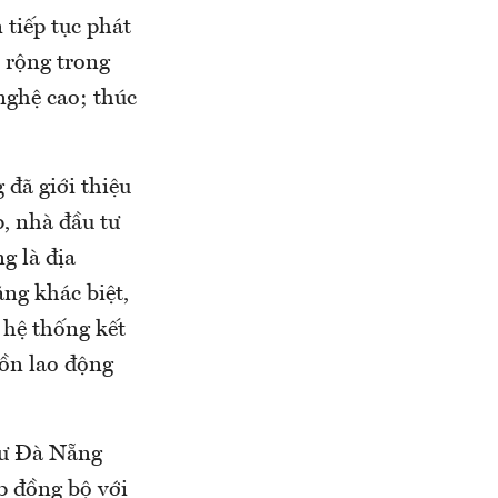
tiếp tục phát
 rộng trong
nghệ cao; thúc
 đã giới thiệu
p, nhà đầu tư
g là địa
ăng khác biệt,
 hệ thống kết
uồn lao động
tư Đà Nẵng
p đồng bộ với