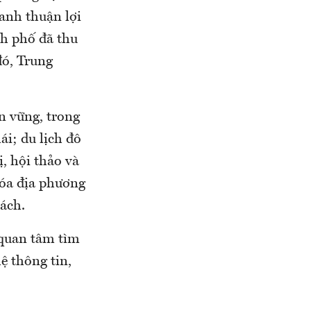
anh thuận lợi
nh phố đã thu
đó, Trung
n vững, trong
ái; du lịch đô
ị, hội thảo và
hóa địa phương
ách.
quan tâm tìm
ệ thông tin,