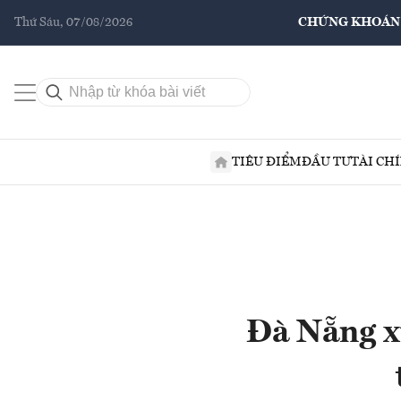
Thứ Sáu, 07/08/2026
CHỨNG KHOÁN
TIÊU ĐIỂM
ĐẦU TƯ
TÀI CH
Đà Nẵng xú