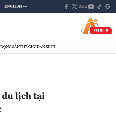
ENGLISH ++
 ĐỘNG SẢN
THẾ GIỚI
DÂN SINH
du lịch tại
c