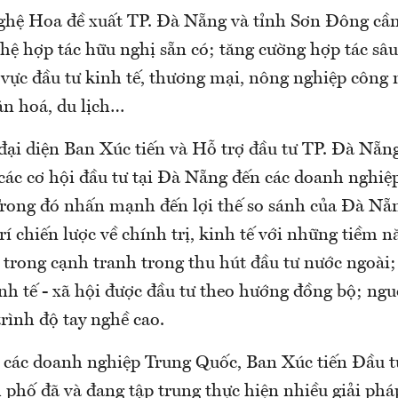
ệ Hoa đề xuất TP. Đà Nẵng và tỉnh Sơn Đông cần 
hệ hợp tác hữu nghị sẵn có; tăng cường hợp tác sâu
 vực đầu tư kinh tế, thương mại, nông nghiệp công 
ăn hoá, du lịch…
đại diện Ban Xúc tiến và Hỗ trợ đầu tư TP. Đà Nẵng
các cơ hội đầu tư tại Đà Nẵng đến các doanh nghiệ
rong đó nhấn mạnh đến lợi thế so sánh của Đà Nẵn
rí chiến lược về chính trị, kinh tế với những tiềm n
i trong cạnh tranh trong thu hút đầu tư nước ngoài;
inh tế - xã hội được đầu tư theo hướng đồng bộ; ng
trình độ tay nghề cao.
 các doanh nghiệp Trung Quốc, Ban Xúc tiến Đầu 
 phố đã và đang tập trung thực hiện nhiều giải phá