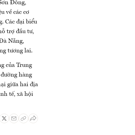
 Sơn Đông,
u về các cơ
. Các đại biểu
ỗ trợ đầu tư,
 Đà Nẵng,
g tương lai.
ng của Trung
ộ, đường hàng
ại giữa hai địa
nh tế, xã hội