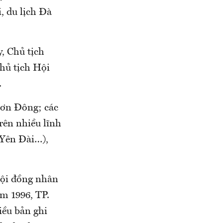
, du lịch Đà
, Chủ tịch
hủ tịch Hội
.
Sơn Đông; các
rên nhiều lĩnh
 Yên Đài…),
Hội đồng nhân
ăm 1996, TP.
iều bản ghi