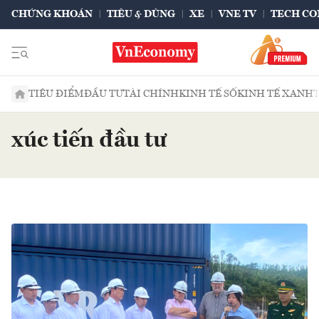
CHỨNG KHOÁN
TIÊU & DÙNG
XE
VNE TV
TECH CO
TIÊU ĐIỂM
ĐẦU TƯ
TÀI CHÍNH
KINH TẾ SỐ
KINH TẾ XANH
xúc tiến đầu tư