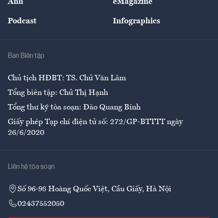
Ảnh
eMagazine
Đẹp +
An sinh
Podcast
Infographics
Giải trí
Y tế
Nhà
Ban Biên tập
Ẩm thực
Chủ tịch HĐBT: TS. Chử Văn Lâm
Tổng biên tập: Chử Thị Hạnh
Tổng thư ký tòa soạn: Đào Quang Bính
Giấy phép Tạp chí điện tử số: 272/GP-BTTTT ngày
26/6/2020
Liên hệ tòa soạn
Số 96-98 Hoàng Quốc Việt, Cầu Giấy, Hà Nội
02437552050