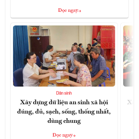
Đọc ngay
Dân sinh
Xây dựng dữ liệu an sinh xã hội
Xây
đúng, đủ, sạch, sống, thống nhất,
dùng chung
Đọc ngay