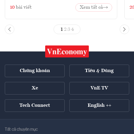
10
bài viết
Xem tất cả
2
1
2
3
4
Chứng khoán
Tiêu & Dùng
Xe
VnE TV
Tech Connect
English ++
Tất cả chuyên mục