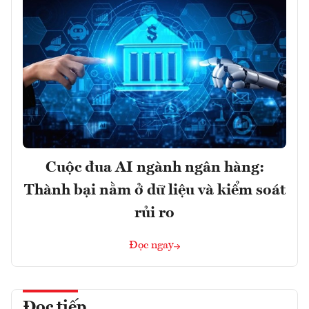
Cuộc đua AI ngành ngân hàng:
Thành bại nằm ở dữ liệu và kiểm soát
rủi ro
Đọc ngay
Đọc tiếp