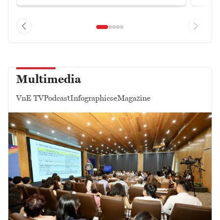
Multimedia
VnE TV
Podcast
Infographics
eMagazine