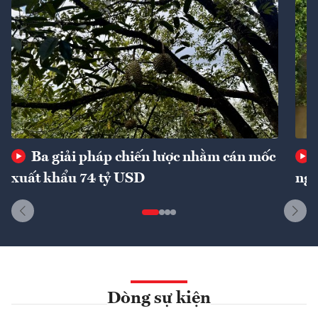
Ba giải pháp chiến lược nhằm cán mốc
xuất khẩu 74 tỷ USD
ngu
Dòng sự kiện