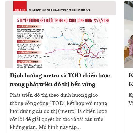
Định hướng metro và TOD chiến lược
K
trong phát triển đô thị bền vững
K
Phát triển đô thị theo định hướng giao
K
thông công cộng (TOD) kết hợp với mạng
V
lưới đường sắt đô thị (metro) là chiến lược
cốt lõi để giải quyết ùn tắc và tái cấu trúc
không gian. Mô hình này tập...