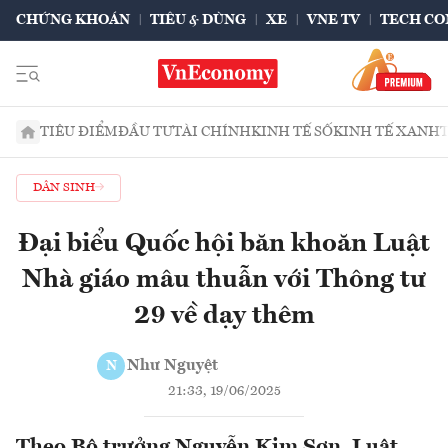
CHỨNG KHOÁN
TIÊU & DÙNG
XE
VNE TV
TECH CO
TIÊU ĐIỂM
ĐẦU TƯ
TÀI CHÍNH
KINH TẾ SỐ
KINH TẾ XANH
DÂN SINH
Đại biểu Quốc hội băn khoăn Luật
Nhà giáo mâu thuẫn với Thông tư
29 về dạy thêm
Như Nguyệt
N
21:33, 19/06/2025
Theo Bộ trưởng Nguyễn Kim Sơn, Luật