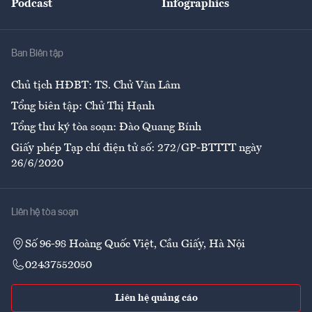
Podcast
Infographics
Giải trí
Y tế
Nhà
Ban Biên tập
Ẩm thực
Chủ tịch HĐBT: TS. Chử Văn Lâm
Tổng biên tập: Chử Thị Hạnh
Tổng thư ký tòa soạn: Đào Quang Bính
Giấy phép Tạp chí điện tử số: 272/GP-BTTTT ngày
26/6/2020
Liên hệ tòa soạn
Số 96-98 Hoàng Quốc Việt, Cầu Giấy, Hà Nội
02437552050
Liên hệ quảng cáo