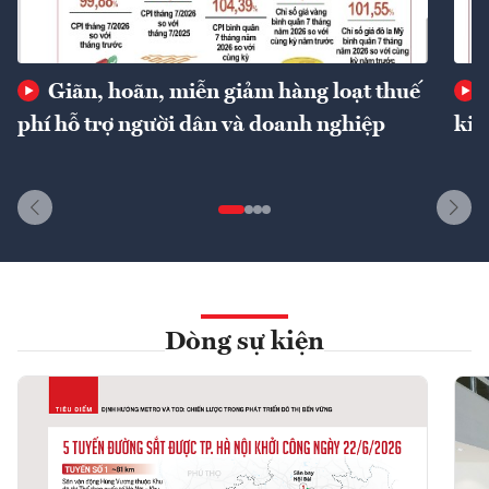
Giãn, hoãn, miễn giảm hàng loạt thuế
phí hỗ trợ người dân và doanh nghiệp
kin
Dòng sự kiện