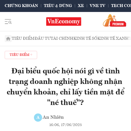
CHỨNG KHOÁN
TIÊU & DÙNG
XE
VNE TV
TECH CO
TIÊU ĐIỂM
ĐẦU TƯ
TÀI CHÍNH
KINH TẾ SỐ
KINH TẾ XANH
TIÊU ĐIỂM
Đại biểu quốc hội nói gì về tình
trạng doanh nghiệp không nhận
chuyển khoản, chỉ lấy tiền mặt để
"né thuế"?
An Nhiên
A
16:06, 17/06/2025