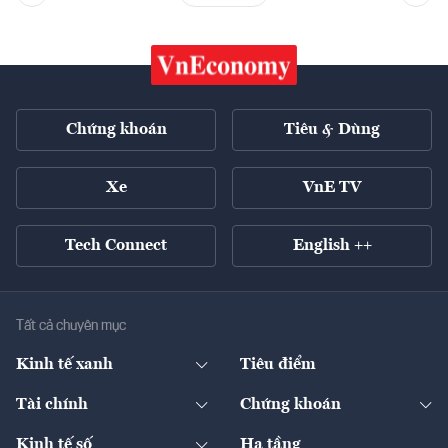
Chứng khoán
Tiêu & Dùng
Xe
VnE TV
Tech Connect
English ++
Tất cả chuyên mục
Kinh tế xanh
Tiêu điểm
Chuyển động xanh
Tài chính
Chứng khoán
Pháp lý
Ngân hàng
Doanh nghiệp niêm yết
Kinh tế số
Hạ tầng