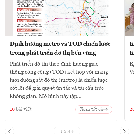
Định hướng metro và TOD chiến lược
K
trong phát triển đô thị bền vững
K
Phát triển đô thị theo định hướng giao
K
thông công cộng (TOD) kết hợp với mạng
V
lưới đường sắt đô thị (metro) là chiến lược
cốt lõi để giải quyết ùn tắc và tái cấu trúc
không gian. Mô hình này tập...
10
bài viết
Xem tất cả
2
1
2
3
4