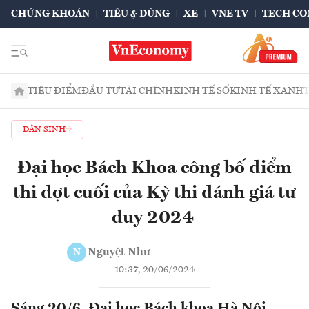
CHỨNG KHOÁN
TIÊU & DÙNG
XE
VNE TV
TECH CO
TIÊU ĐIỂM
ĐẦU TƯ
TÀI CHÍNH
KINH TẾ SỐ
KINH TẾ XANH
DÂN SINH
Đại học Bách Khoa công bố điểm
thi đợt cuối của Kỳ thi đánh giá tư
duy 2024
Nguyệt Như
N
10:37, 20/06/2024
Sáng 20/6, Đại học Bách khoa Hà Nội