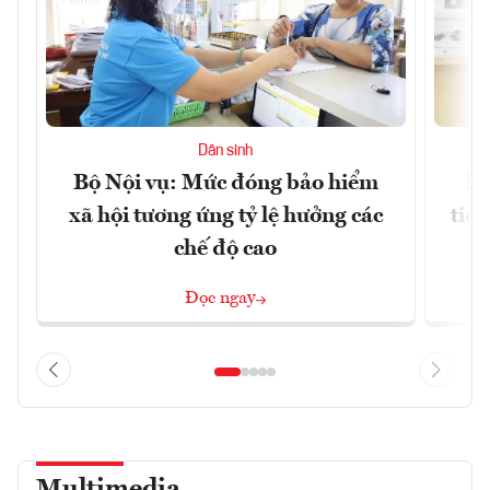
Dân sinh
Bộ Nội vụ: Mức đóng bảo hiểm
Bộ
xã hội tương ứng tỷ lệ hưởng các
tiề
chế độ cao
Đọc ngay
Multimedia