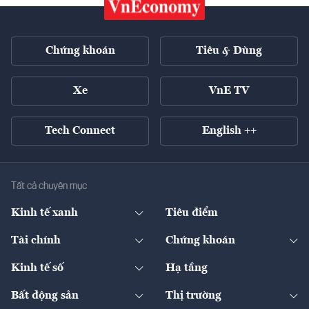
Chứng khoán
Tiêu & Dùng
Xe
VnE TV
Tech Connect
English ++
Tất cả chuyên mục
Kinh tế xanh
Tiêu điểm
Chuyển động xanh
Tài chính
Chứng khoán
Pháp lý
Ngân hàng
Doanh nghiệp niêm yết
Kinh tế số
Hạ tầng
Thương hiệu xanh
Thị trường vốn
Thị trường
Sản phẩm - Thị trường
Bất động sản
Thị trường
Diễn đàn
Thuế
Đầu tư