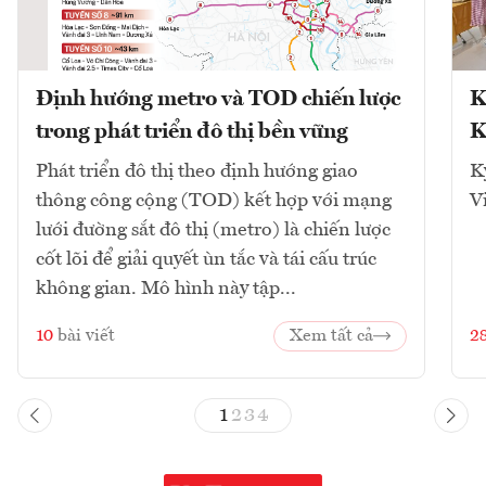
Định hướng metro và TOD chiến lược
K
trong phát triển đô thị bền vững
K
Phát triển đô thị theo định hướng giao
K
thông công cộng (TOD) kết hợp với mạng
V
lưới đường sắt đô thị (metro) là chiến lược
cốt lõi để giải quyết ùn tắc và tái cấu trúc
không gian. Mô hình này tập...
10
bài viết
Xem tất cả
2
1
2
3
4