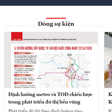
Dòng sự kiện
Định hướng metro và TOD chiến lược
K
trong phát triển đô thị bền vững
K
Phát triển đô thị theo định hướng giao
K