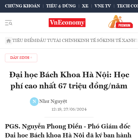
CHỨNG KHOÁN
TIÊU & DÙNG
XE
VNE TV
TECH CO
TIÊU ĐIỂM
ĐẦU TƯ
TÀI CHÍNH
KINH TẾ SỐ
KINH TẾ XANH
DÂN SINH
Đại học Bách Khoa Hà Nội: Học
phí cao nhất 67 triệu đồng/năm
Như Nguyệt
N
12:19, 27/05/2024
PGS. Nguyễn Phong Điền - Phó Giám đốc
Đại học Bách khoa Hà Nội đã ký ban hành