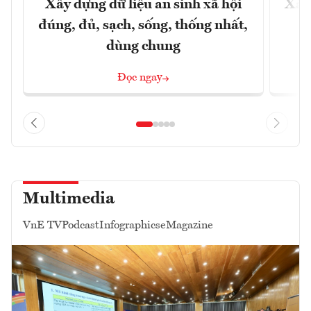
Xây dựng dữ liệu an sinh xã hội
Xây
đúng, đủ, sạch, sống, thống nhất,
dùng chung
Đọc ngay
Multimedia
VnE TV
Podcast
Infographics
eMagazine