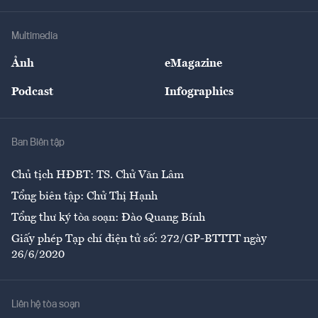
Hạ tầng
Sức khỏe
Khung pháp lý
Doanh nghiệp
Địa phương
Thị trường
Bảo hiểm
Multimedia
Sự kiện
Nhân lực
Ảnh
eMagazine
Đẹp +
An sinh
Podcast
Infographics
Giải trí
Y tế
Nhà
Ban Biên tập
Ẩm thực
Chủ tịch HĐBT: TS. Chử Văn Lâm
Tổng biên tập: Chử Thị Hạnh
Tổng thư ký tòa soạn: Đào Quang Bính
Giấy phép Tạp chí điện tử số: 272/GP-BTTTT ngày
26/6/2020
Liên hệ tòa soạn