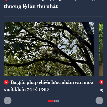
thường lệ lần thứ nhất
Ba giải pháp chiến lược nhằm cán mốc
xuất khẩu 74 tỷ USD
ngu