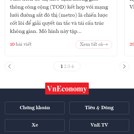
thông công cộng (TOD) kết hợp với mạng
V
lưới đường sắt đô thị (metro) là chiến lược
cốt lõi để giải quyết ùn tắc và tái cấu trúc
không gian. Mô hình này tập...
10
bài viết
Xem tất cả
2
1
2
3
4
Chứng khoán
Tiêu & Dùng
Xe
VnE TV