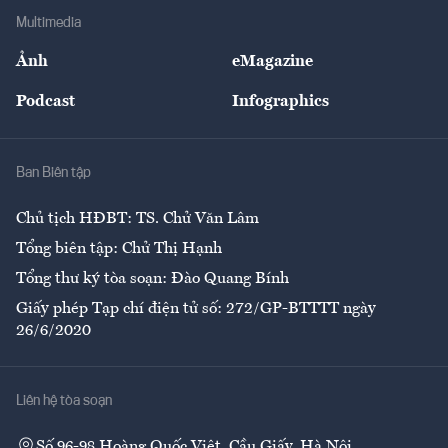
Địa phương
Thị trường
Bảo hiểm
Multimedia
Sự kiện
Nhân lực
Ảnh
eMagazine
Đẹp +
An sinh
Podcast
Infographics
Giải trí
Y tế
Nhà
Ban Biên tập
Ẩm thực
Chủ tịch HĐBT: TS. Chử Văn Lâm
Tổng biên tập: Chử Thị Hạnh
Tổng thư ký tòa soạn: Đào Quang Bính
Giấy phép Tạp chí điện tử số: 272/GP-BTTTT ngày
26/6/2020
Liên hệ tòa soạn
Số 96-98 Hoàng Quốc Việt, Cầu Giấy, Hà Nội