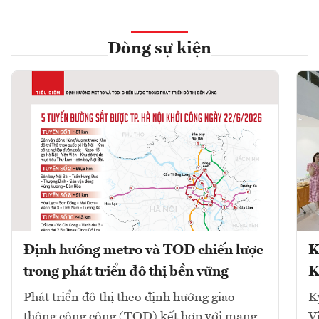
Dòng sự kiện
Định hướng metro và TOD chiến lược
K
trong phát triển đô thị bền vững
K
Phát triển đô thị theo định hướng giao
K
thông công cộng (TOD) kết hợp với mạng
V