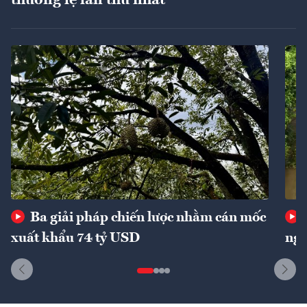
Ba giải pháp chiến lược nhằm cán mốc
xuất khẩu 74 tỷ USD
ngu