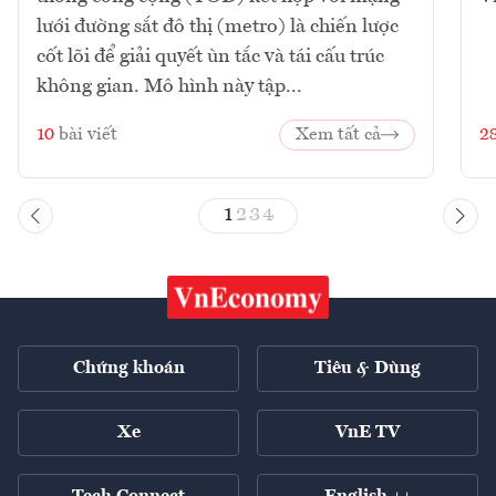
lưới đường sắt đô thị (metro) là chiến lược
cốt lõi để giải quyết ùn tắc và tái cấu trúc
không gian. Mô hình này tập...
10
bài viết
Xem tất cả
2
1
2
3
4
Chứng khoán
Tiêu & Dùng
Xe
VnE TV