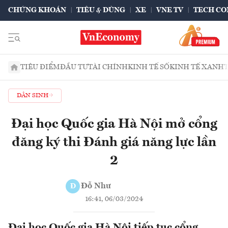
CHỨNG KHOÁN
TIÊU & DÙNG
XE
VNE TV
TECH CO
TIÊU ĐIỂM
ĐẦU TƯ
TÀI CHÍNH
KINH TẾ SỐ
KINH TẾ XANH
DÂN SINH
Đại học Quốc gia Hà Nội mở cổng
đăng ký thi Đánh giá năng lực lần
2
Đỗ Như
Đ
16:41, 06/03/2024
Đại học Quốc gia Hà Nội tiếp tục cổng